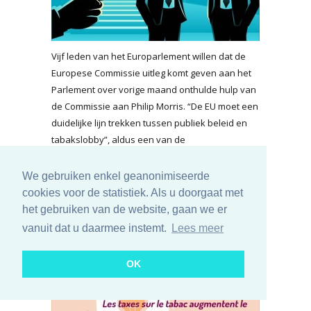
Vijf leden van het Europarlement willen dat de
Europese Commissie uitleg komt geven aan het
Parlement over vorige maand onthulde hulp van
de Commissie aan Philip Morris. “De EU moet een
duidelijke lijn trekken tussen publiek beleid en
tabakslobby”, aldus een van de
parlementsleden.
We gebruiken enkel geanonimiseerde
lees meer...
cookies voor de statistiek. Als u doorgaat met
Grote invloed tabakslobby op
het gebruiken van de website, gaan we er
vanuit dat u daarmee instemt.
Lees meer
Franse parlementsleden
dinsdag 13 januari 2026
OK