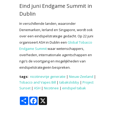
Eind juni Endgame Summit in
Dublin
In verschillende landen, waaronder
Denemarken, Ierland en Singapore, wordt ook
over een eindspelstrategie gedacht. Op 22 juni
organiseert ASH in Dublin een
Global Tobacco
Endgame Summit
waar wetenschappers,
overheden, internationale agentschappen en
ngo’s de voortgang en mogelijkheden van
eindspelstrategieën bespreken.
tags:
nicotinevrije generatie
|
Nieuw-Zeeland
|
Tobacco and Vapes Bill
|
tabakslobby
|
Project
Sunset
|
ASH
|
Nicotinee
|
eindspel tabak
Share
Facebook
X