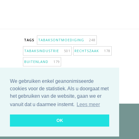
TAGS
TABAKSONTMOEDIGING
248
TABAKSINDUSTRIE
501
RECHTSZAAK
178
BUITENLAND
179
INPERKING VERKOOPPUNTEN
98
We gebruiken enkel geanonimiseerde
ANTIROOKBELEID
306
ONDERZOEK
280
cookies voor de statistiek. Als u doorgaat met
MEER TAGS TONEN
het gebruiken van de website, gaan we er
vanuit dat u daarmee instemt.
Lees meer
Copyright © 2025 TabakNee - Rookpreventie Jeugd
OK