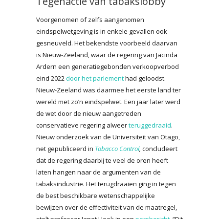
Tegenactie van tabakslobby
Voorgenomen of zelfs aangenomen
eindspelwetgeving is in enkele gevallen ook
gesneuveld. Het bekendste voorbeeld daarvan
is Nieuw-Zeeland, waar de regering van Jacinda
Ardern een generatiegebonden verkoopverbod
eind 2022
door het parlement
had geloodst.
Nieuw-Zeeland was daarmee het eerste land ter
wereld met zo’n eindspelwet. Een jaar later werd
de wet door de nieuw aangetreden
conservatieve regering alweer
teruggedraaid
.
Nieuw onderzoek van de Universiteit van Otago,
net gepubliceerd in
Tobacco Control
,
concludeert
dat de regering daarbij te veel de oren heeft
laten hangen naar de argumenten van de
tabaksindustrie. Het terugdraaien ging in tegen
de best beschikbare wetenschappelijke
bewijzen over de effectiviteit van de maatregel,
stelt professor Janet Hoek in een
persbericht
. “Dit