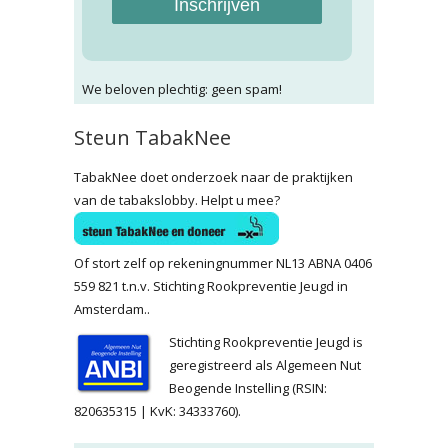
Inschrijven
We beloven plechtig: geen spam!
Steun TabakNee
TabakNee doet onderzoek naar de praktijken
van de tabakslobby. Helpt u mee?
Of stort zelf op rekeningnummer NL13 ABNA 0406
559 821 t.n.v. Stichting Rookpreventie Jeugd in
Amsterdam..
Stichting Rookpreventie Jeugd is
geregistreerd als Algemeen Nut
Beogende Instelling (RSIN:
820635315 | KvK: 34333760).