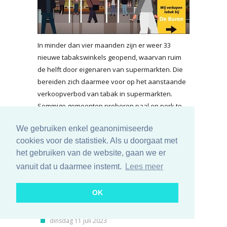
In minder dan vier maanden zijn er weer 33
nieuwe tabakswinkels geopend, waarvan ruim
de helft door eigenaren van supermarkten. Die
bereiden zich daarmee voor op het aanstaande
verkoopverbod van tabak in supermarkten.
Sommige gemeenten proberen paal en perk te
stellen aan de vestiging van nieuwe
We gebruiken enkel geanonimiseerde
tabakswinkels.
cookies voor de statistiek. Als u doorgaat met
lees meer...
het gebruiken van de website, gaan we er
vanuit dat u daarmee instemt.
Lees meer
Stopt Albert Heijn
tabaksverkoop op 1 januari
OK
echt om gezonde samenleving?
dinsdag 11 juli 2023