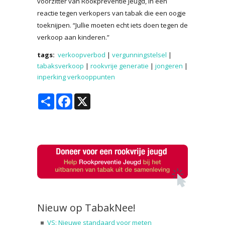
voorzitter van Rookpreventie Jeugd, in een
reactie tegen verkopers van tabak die een oogje
toeknijpen. “Jullie moeten echt iets doen tegen de
verkoop aan kinderen.”
tags:
verkoopverbod
|
vergunningstelsel
|
tabaksverkoop
|
rookvrije generatie
|
jongeren
|
inperking verkooppunten
Share
Facebook
X
Nieuw op TabakNee!
VS: Nieuwe standaard voor meten