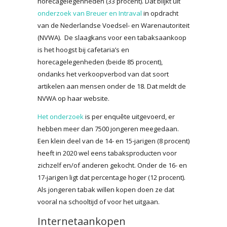
horecagelegenheden (33 procent). Dat blijkt uit
onderzoek van Breuer en Intraval
in opdracht
van de Nederlandse Voedsel- en Warenautoriteit
(NVWA). De slaagkans voor een tabaksaankoop
is het hoogst bij cafetaria’s en
horecagelegenheden (beide 85 procent),
ondanks het verkoopverbod van dat soort
artikelen aan mensen onder de 18. Dat meldt de
NVWA op haar website.
Het onderzoek
is per enquête uitgevoerd, er
hebben meer dan 7500 jongeren meegedaan.
Een klein deel van de 14- en 15-jarigen (8 procent)
heeft in 2020 wel eens tabaksproducten voor
zichzelf en/of anderen gekocht. Onder de 16- en
17-jarigen ligt dat percentage hoger (12 procent).
Als jongeren tabak willen kopen doen ze dat
vooral na schooltijd of voor het uitgaan.
Internetaankopen