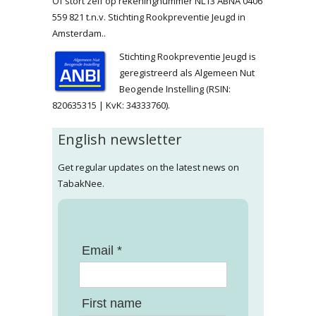
Of stort zelf op rekeningnummer NL13 ABNA 0406
559 821 t.n.v. Stichting Rookpreventie Jeugd in
Amsterdam..
Stichting Rookpreventie Jeugd is
geregistreerd als Algemeen Nut
Beogende Instelling (RSIN:
820635315 | KvK: 34333760).
English newsletter
Get regular updates on the latest news on
TabakNee.
Email *
First name