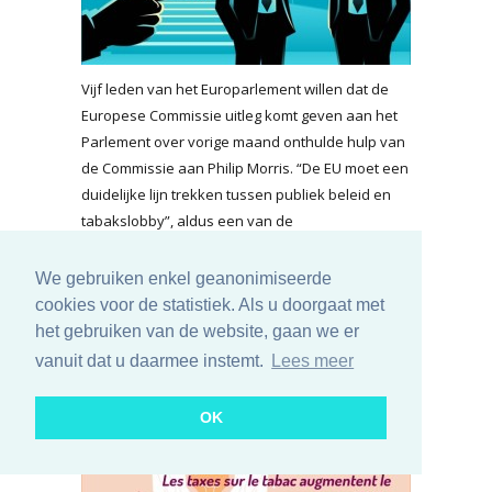
Vijf leden van het Europarlement willen dat de
Europese Commissie uitleg komt geven aan het
Parlement over vorige maand onthulde hulp van
de Commissie aan Philip Morris. “De EU moet een
duidelijke lijn trekken tussen publiek beleid en
tabakslobby”, aldus een van de
parlementsleden.
We gebruiken enkel geanonimiseerde
lees meer...
cookies voor de statistiek. Als u doorgaat met
Grote invloed tabakslobby op
het gebruiken van de website, gaan we er
vanuit dat u daarmee instemt.
Lees meer
Franse parlementsleden
dinsdag 13 januari 2026
OK