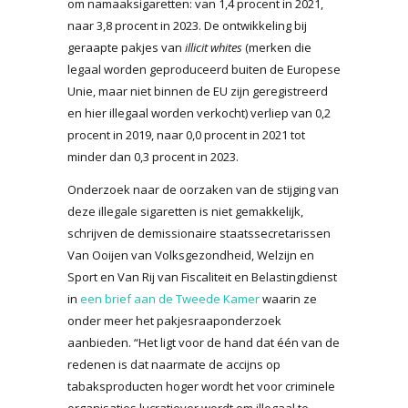
om namaaksigaretten: van 1,4 procent in 2021,
naar 3,8 procent in 2023. De ontwikkeling bij
geraapte pakjes van
illicit whites
(merken die
legaal worden geproduceerd buiten de Europese
Unie, maar niet binnen de EU zijn geregistreerd
en hier illegaal worden verkocht) verliep van 0,2
procent in 2019, naar 0,0 procent in 2021 tot
minder dan 0,3 procent in 2023.
Onderzoek naar de oorzaken van de stijging van
deze illegale sigaretten is niet gemakkelijk,
schrijven de demissionaire staatssecretarissen
Van Ooijen van Volksgezondheid, Welzijn en
Sport en Van Rij van Fiscaliteit en Belastingdienst
in
een brief aan de Tweede Kamer
waarin ze
onder meer het pakjesraaponderzoek
aanbieden. “Het ligt voor de hand dat één van de
redenen is dat naarmate de accijns op
tabaksproducten hoger wordt het voor criminele
organisaties lucratiever wordt om illegaal te