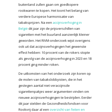
buitenland zullen gaan om goedkopere
rookwaren te kopen. Het toont het belang van
verdere Europese harmonisatie van
tabaksprijzen. Na een
accijnsverhoging in
België
dit jaar zijn de prijsverschillen van
sigaretten met het buurland aanzienlijk kleiner
geworden. Het RIVM-onderzoek wijst overigens
ook uit dat accijnsverhogingen het gewenste
effect hebben: 10 procent van de rokers stopte
als gevolg van de accijnsverhoging in 2023 en 18
procent ging minder roken.
De uitkomsten van het onderzoek zijn koren op
de molen van tabakslobbyisten, die in het
gestegen aantal niet veraccijnsde
sigarettenpakjes weer argumenten vinden om
nieuwe accijnsverhogingen te bestrijden. Eerder
dit jaar stelden de Gezondheidsfondsen voor
Rookvrij daar al een
overzicht van feiten en