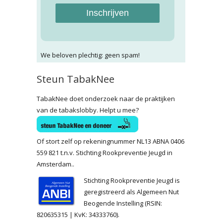
Inschrijven
We beloven plechtig: geen spam!
Steun TabakNee
TabakNee doet onderzoek naar de praktijken
van de tabakslobby. Helpt u mee?
Of stort zelf op rekeningnummer NL13 ABNA 0406
559 821 t.n.v. Stichting Rookpreventie Jeugd in
Amsterdam..
Stichting Rookpreventie Jeugd is
geregistreerd als Algemeen Nut
Beogende Instelling (RSIN:
820635315 | KvK: 34333760).