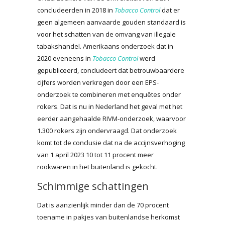
concludeerden in 2018 in
Tobacco Control
dat er
geen algemeen aanvaarde gouden standaard is
voor het schatten van de omvang van illegale
tabakshandel. Amerikaans onderzoek dat in
2020 eveneens in
Tobacco Control
werd
gepubliceerd, concludeert dat betrouwbaardere
cijfers worden verkregen door een EPS-
onderzoek te combineren met enquêtes onder
rokers. Dat is nu in Nederland het geval met het
eerder aangehaalde RIVM-onderzoek, waarvoor
1.300 rokers zijn ondervraagd. Dat onderzoek
komt tot de conclusie dat na de accijnsverhoging
van 1 april 2023 10 tot 11 procent meer
rookwaren in het buitenland is gekocht.
Schimmige schattingen
Dat is aanzienlijk minder dan de 70 procent
toename in pakjes van buitenlandse herkomst