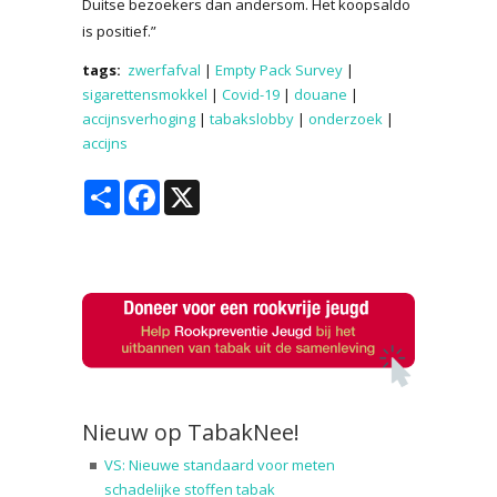
Duitse bezoekers dan andersom. Het koopsaldo
is positief.”
tags:
zwerfafval
|
Empty Pack Survey
|
sigarettensmokkel
|
Covid-19
|
douane
|
accijnsverhoging
|
tabakslobby
|
onderzoek
|
accijns
Share
Facebook
X
Nieuw op TabakNee!
VS: Nieuwe standaard voor meten
schadelijke stoffen tabak