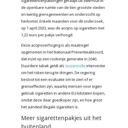
sigarettenverpakkingen geraapt uit zwerfvuil in
de openbare ruimte van de tien grootste steden
en twintig grensgemeenten en onderzocht op
herkomst. Enkele maanden voor dit onderzoek,
op 1 april 2023, was de accijns op sigaretten met
1,22 euro per pakje verhoogd.
Deze accijnsverhoging is als maatregel
opgenomen in het Nationaal Preventieakkoord,
dat inzet op een rookvrije generatie in 2040.
Duurdere tabak geldt als
succesvolle
interventie
om het roken terug te dringen. De regering
besloot tot een evaluatie om te zien of er
grenseffecten zijn, waarbij mensen voor eigen
gebruik sigaretten in andere EU-lidstaten kopen,
omdat deze daar goedkoper zijn, en hoe groot
het aandeel illegale sigaretten is.
Meer sigarettenpakjes uit het
buitenland