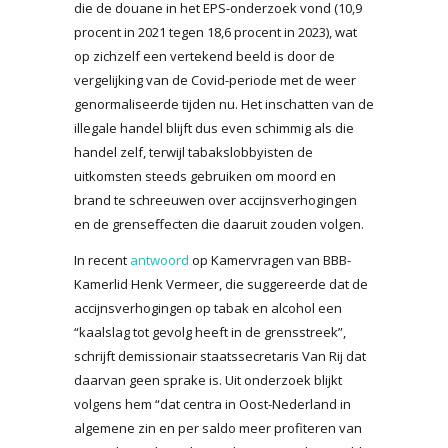
die de douane in het EPS-onderzoek vond (10,9
procent in 2021 tegen 18,6 procent in 2023), wat
op zichzelf een vertekend beeld is door de
vergelijking van de Covid-periode met de weer
genormaliseerde tijden nu. Het inschatten van de
illegale handel blijft dus even schimmig als die
handel zelf, terwijl tabakslobbyisten de
uitkomsten steeds gebruiken om moord en
brand te schreeuwen over accijnsverhogingen
en de grenseffecten die daaruit zouden volgen.
In recent
antwoord
op Kamervragen van BBB-
Kamerlid Henk Vermeer, die suggereerde dat de
accijnsverhogingen op tabak en alcohol een
“kaalslag tot gevolg heeft in de grensstreek”,
schrijft demissionair staatssecretaris Van Rij dat
daarvan geen sprake is. Uit onderzoek blijkt
volgens hem “dat centra in Oost-Nederland in
algemene zin en per saldo meer profiteren van