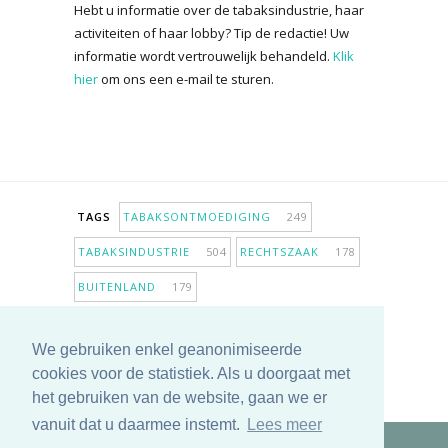
Hebt u informatie over de tabaksindustrie, haar
activiteiten of haar lobby? Tip de redactie! Uw
informatie wordt vertrouwelijk behandeld.
Klik
hier
om ons een e-mail te sturen.
TAGS
TABAKSONTMOEDIGING
249
TABAKSINDUSTRIE
504
RECHTSZAAK
178
BUITENLAND
179
INPERKING VERKOOPPUNTEN
98
We gebruiken enkel geanonimiseerde
ANTIROOKBELEID
307
ONDERZOEK
280
cookies voor de statistiek. Als u doorgaat met
MEER TAGS TONEN
het gebruiken van de website, gaan we er
vanuit dat u daarmee instemt.
Lees meer