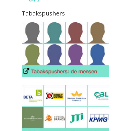
rokers
Tabakspushers