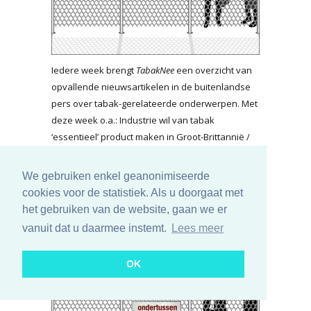
Iedere week brengt
TabakNee
een overzicht van
opvallende nieuwsartikelen in de buitenlandse
pers over tabak-gerelateerde onderwerpen. Met
deze week o.a.: Industrie wil van tabak
‘essentieel’ product maken in Groot-Brittannië /
Amerikaanse FDA stelt beoordeling e-sigaretten
uit door corona
We gebruiken enkel geanonimiseerde
cookies voor de statistiek. Als u doorgaat met
lees meer...
het gebruiken van de website, gaan we er
Ondertussen in het buitenland
vanuit dat u daarmee instemt.
Lees meer
vrijdag 24 april 2020
OK