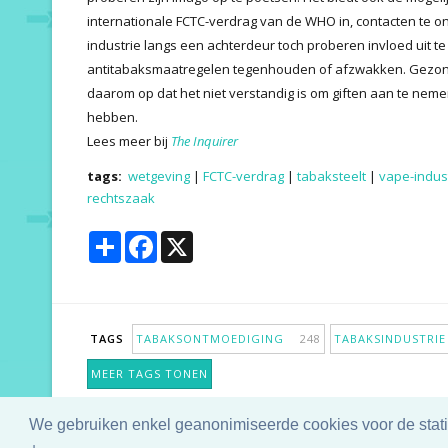
internationale FCTC-verdrag van de WHO in, contacten te
industrie langs een achterdeur toch proberen invloed uit t
antitabaksmaatregelen tegenhouden of afzwakken. Gezond
daarom op dat het niet verstandig is om giften aan te nemen
hebben.
Lees meer bij
The Inquirer
tags:
wetgeving
|
FCTC-verdrag
|
tabaksteelt
|
vape-indus
rechtszaak
Share
Facebook
X
TAGS
TABAKSONTMOEDIGING
248
TABAKSINDUSTR
MEER TAGS TONEN
We gebruiken enkel geanonimiseerde cookies voor de statis
Copyright © 2025 TabakNee - Rookpreventie Jeugd