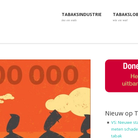
TABAKSINDUSTRIE
TABAKSLO
ins en outs
wie en wat
Nieuw op 
VS: Nieuwe st
meten schadel
tabak