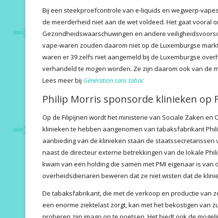
Bij een steekproefcontrole van e-liquids en wegwerp-vapes
de meerderheid niet aan de wet voldeed. Het gaat vooral o
Gezondheidswaarschuwingen en andere veiligheidsvoorschr
vape-waren zouden daarom niet op de Luxemburgse markt
waren er 39 zelfs niet aangemeld bij de Luxemburgse overhe
verhandeld te mogen worden. Ze zijn daarom ook van de m
Lees meer bij
Génération sans tabac
Philip Morris sponsorde klinieken op F
Op de Filipijnen wordt het ministerie van Sociale Zaken en
klinieken te hebben aangenomen van tabaksfabrikant Philip
aanbieding van de klinieken staan de staatssecretarissen
naast de directeur externe betrekkingen van de lokale Phil
kwam van een holding die samen met PMI eigenaar is van 
overheidsdienaren beweren dat ze niet wisten dat de klini
De tabaksfabrikant, die met de verkoop en productie van ze
een enorme ziektelast zorgt, kan met het bekostigen van z
proberen zijn imago op te poetsen. Het biedt ook de mogel