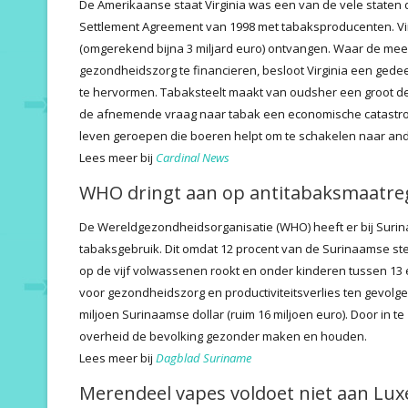
De Amerikaanse staat Virginia was een van de vele staten
Settlement Agreement van 1998 met tabaksproducenten. Virgi
(omgerekend bijna 3 miljard euro) ontvangen. Waar de mee
gezondheidszorg te financieren, besloot Virginia een gede
te hervormen. Tabaksteelt maakt van oudsher een groot de
de afnemende vraag naar tabak een economische catastrof
leven geroepen die boeren helpt om te schakelen naar and
Lees meer bij
Cardinal News
WHO dringt aan op antitabaksmaatre
De Wereldgezondheidsorganisatie (WHO) heeft er bij Suri
tabaksgebruik. Dit omdat 12 procent van de Surinaamse ster
op de vijf volwassenen rookt en onder kinderen tussen 13 e
voor gezondheidszorg en productiviteitsverlies ten gevol
miljoen Surinaamse dollar (ruim 16 miljoen euro). Door in 
overheid de bevolking gezonder maken en houden.
Lees meer bij
Dagblad Suriname
Merendeel vapes voldoet niet aan Lu