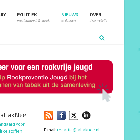
BBY
POLITIEK
NIEUWS
OVER
maatschappij & tabak
& dossiers
deze website
TabakNee!
andaard voor
E-mail:
redactie@tabaknee.nl
ijke stoffen