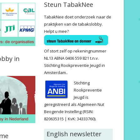
Steun TabakNee
TabakNee doet onderzoek naar de
praktijken van de tabakslobby.
Helpt u mee?
Of stort zelf op rekeningnummer
obby in
NL13 ABNA 0406 559 821 t.n.v.
Stichting Rookpreventie Jeugd in
Amsterdam..
Stichting
Rookpreventie
Jeugd is
geregistreerd als Algemeen Nut
Beogende Instelling (RSIN:
820635315 | KvK: 34333760).
English newsletter
ame