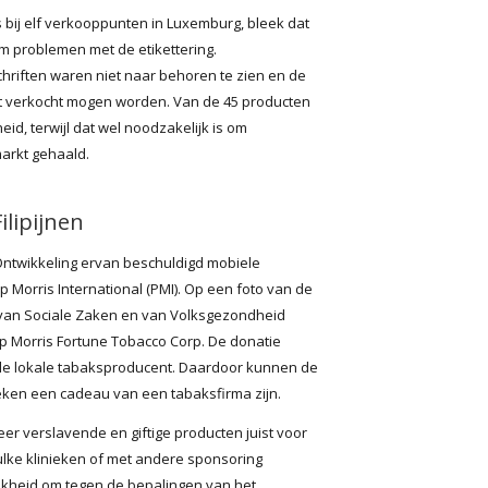
 bij elf verkooppunten in Luxemburg, bleek dat
m problemen met de etikettering.
iften waren niet naar behoren te zien en de
 verkocht mogen worden. Van de 45 producten
id, terwijl dat wel noodzakelijk is om
arkt gehaald.
ilipijnen
 Ontwikkeling ervan beschuldigd mobiele
 Morris International (PMI). Op een foto van de
 van Sociale Zaken en van Volksgezondheid
ip Morris Fortune Tobacco Corp. De donatie
de lokale tabaksproducent. Daardoor kunnen de
eken een cadeau van een tabaksfirma zijn.
er verslavende en giftige producten juist voor
ulke klinieken of met andere sponsoring
ijkheid om tegen de bepalingen van het