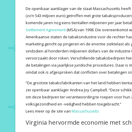
De openbaar aanklager van de staat Massachusetts heeft ee
(zo’n 543 miljoen euro) getroffen met grote tabaksproduce
komende jaren nog eens tientallen miljoenen per jaar betal
Settlement Agreement
(MSA) van 1998. Die overeenkomst w
Amerikaanse staten de tabaksindustrie voor de rechter ha
marketing gericht op jongeren en de enorme ziektelast als
sindsdien al honderden miljoenen dollars van de industri
veroorzaakt door roken. Verschillende tabaksbedrijven hi
de betalingen via jaarlijkse juridische procedures. Daar i
omdat ook is afgesproken dat conflicten over betalingen sne
“De grootste tabaksfabrikanten van het land hebben tienta
zei openbaar aanklager Andrea Joy Campbell. “Deze schikki
om deze bedrijven ter verantwoording te roepen voor hun 
volksgezondheid en -veiligheid hebben toegebracht.”
Lees meer op de site van
Massachusetts
Virginia hervormde economie met sch