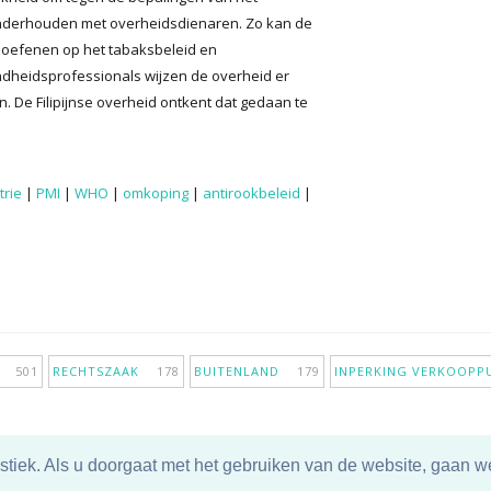
 onderhouden met overheidsdienaren. Zo kan de
e oefenen op het tabaksbeleid en
heidsprofessionals wijzen de overheid er
. De Filipijnse overheid ontkent dat gedaan te
trie
|
PMI
|
WHO
|
omkoping
|
antirookbeleid
|
IE
501
RECHTSZAAK
178
BUITENLAND
179
INPERKING VERKOOP
tiek. Als u doorgaat met het gebruiken van de website, gaan we