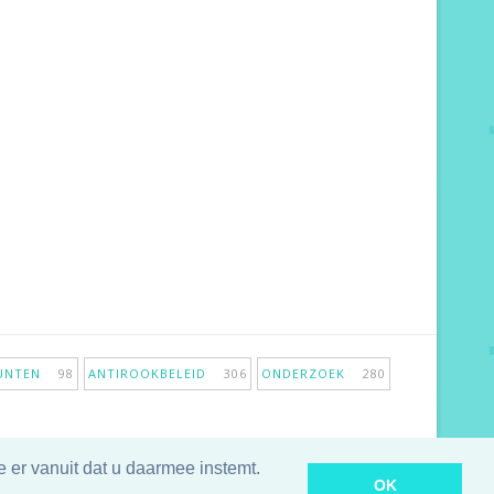
PUNTEN
98
ANTIROOKBELEID
306
ONDERZOEK
280
 er vanuit dat u daarmee instemt.
OK