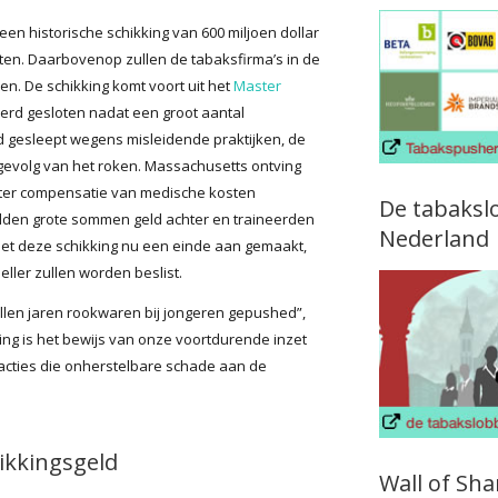
n historische schikking van 600 miljoen dollar
nten. Daarbovenop zullen de tabaksfirma’s in de
en. De schikking komt voort uit het
Master
erd gesloten nadat een groot aantal
d gesleept wegens misleidende praktijken, de
 gevolg van het roken. Massachusetts ontving
e ter compensatie van medische kosten
De tabaksl
elden grote sommen geld achter en traineerden
Nederland
s met deze schikking nu een einde aan gemaakt,
ller zullen worden beslist.
llen jaren rookwaren bij jongeren gepushed”,
ng is het bewijs van onze voortdurende inzet
acties die onherstelbare schade aan de
ikkingsgeld
Wall of Sh