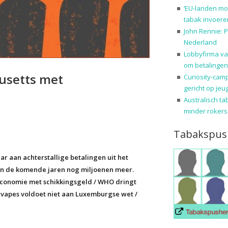
‘EU-landen mo
tabak invoere
John Rennie: P
Nederland
Lobbyfirma va
om betalingen
usetts met
Curiosity-cam
gericht op jeu
Australisch ta
minder rokers
Tabakspus
ar aan achterstallige betalingen uit het
en de komende jaren nog miljoenen meer.
 economie met schikkingsgeld / WHO dringt
vapes voldoet niet aan Luxemburgse wet /