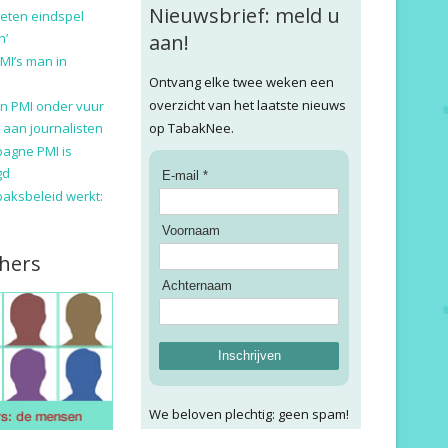
Nieuwsbrief: meld u
eten eindspel
n’
aan!
MI’s man in
Ontvang elke twee weken een
overzicht van het laatste nieuws
n PMI onder vuur
 aan journalisten
op TabakNee.
pagne PMI is
gd
E-mail *
baksbeleid werkt:
Voornaam
hers
Achternaam
Inschrijven
We beloven plechtig: geen spam!