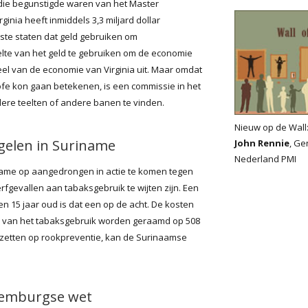
 die begunstigde waren van het Master
nia heeft inmiddels 3,3 miljard dollar
ste staten dat geld gebruiken om
elte van het geld te gebruiken om de economie
el van de economie van Virginia uit. Maar omdat
e kon gaan betekenen, is een commissie in het
ere teelten of andere banen te vinden.
Nieuw op de Wall
gelen in Suriname
John Rennie
, Ge
Nederland PMI
name op aangedrongen in actie te komen tegen
fgevallen aan tabaksgebruik te wijten zijn. Een
n 15 jaar oud is dat een op de acht. De kosten
ge van het tabaksgebruik worden geraamd op 508
te zetten op rookpreventie, kan de Surinaamse
xemburgse wet