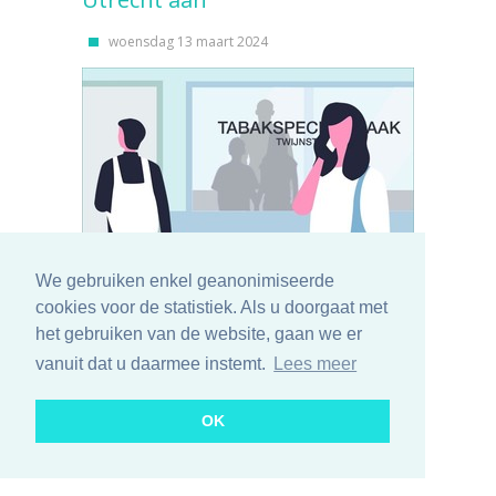
woensdag 13 maart 2024
UPDATE 14-03-2024
We gebruiken enkel geanonimiseerde
Vorige week opende een nieuwe
cookies voor de statistiek. Als u doorgaat met
tabaksspeciaalzaak in Utrecht, terwijl dat door de
het gebruiken van de website, gaan we er
gemeente tijdelijk verboden is. De ondernemer
vanuit dat u daarmee instemt.
Lees meer
werd geholpen door een ‘externe partij’,
waarschijnlijk een groothandel of
OK
tabaksproducent. De branche gaat simpelweg de
confrontatie aan.