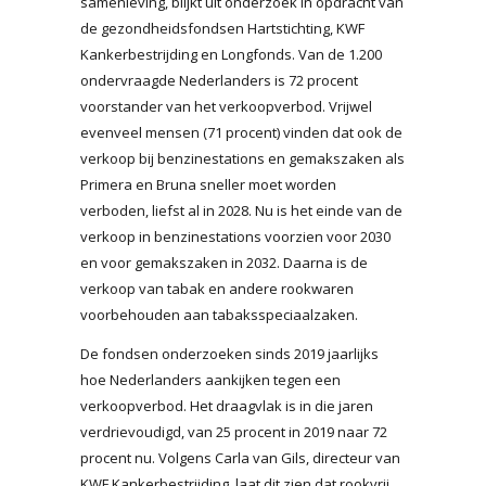
samenleving, blijkt uit onderzoek in opdracht van
de gezondheidsfondsen Hartstichting, KWF
Kankerbestrijding en Longfonds. Van de 1.200
ondervraagde Nederlanders is 72 procent
voorstander van het verkoopverbod. Vrijwel
evenveel mensen (71 procent) vinden dat ook de
verkoop bij benzinestations en gemakszaken als
Primera en Bruna sneller moet worden
verboden, liefst al in 2028. Nu is het einde van de
verkoop in benzinestations voorzien voor 2030
en voor gemakszaken in 2032. Daarna is de
verkoop van tabak en andere rookwaren
voorbehouden aan tabaksspeciaalzaken.
De fondsen onderzoeken sinds 2019 jaarlijks
hoe Nederlanders aankijken tegen een
verkoopverbod. Het draagvlak is in die jaren
verdrievoudigd, van 25 procent in 2019 naar 72
procent nu. Volgens Carla van Gils, directeur van
KWF Kankerbestrijding, laat dit zien dat rookvrij