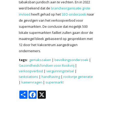
tabaksban juridisch aan te vechten. En in 2022
werd bekend dat de
brancheorganisatie grote
invloed
heeft gehad op het
SEO-onderzoek
naar
de gevolgen van het verkoopverbod voor
supermarkten. De conclusie dat mogelijk 500
lokale supermarkten failliet zullen gaan door de
maatregel bleek gebaseerd op gesprekken met
12 door het Vakcentrum aangedragen
ondernemers.
tags:
gemakszaken
|
bevolkingsonderzoek
|
Gezondheidsfondsen voor Rookvrij
|
verkoopverbod
|
vergunningstelsel
|
tankstations
|
handhaving
|
rookvrije generatie
|
kamervragen
|
supermarkt
Share
Facebook
X