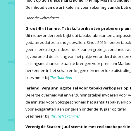
nooit op de Turkse markt komen / Philip Morris-aandelen
De inhoud van de artikelen is voor rekening van de betr
Door de webredactie
Groot-Brittannië: Tabaksfabrikanten proberen plain
Uit nieuw onderzoek blijkt dat tabaksfabrikanten aanpas
gedaan zodat ze alsnog opvallen. Sinds 2016 moeten tabak
geen merkuitingen, dezelfde kleur en grote gezondheidswa
bijvoorbeeld de sluiting van het pakje veranderd door een 
sluitingsmechanisme aan te brengen voor premium Marlboro
herkennen in het schap en krijgen een meer luxe uitstralin
Lees meer bij
The Guardian
Ierland: Vergunningstelsel voor tabaksverkopers op 
De Ierse overheid wil en vergunningstelsel invoeren voor
de minister voor Volksgezondheid het aantal tabaksverkope
voor e-sigaretten aan jongeren onder de 18 jaar op tafel.
Lees meer bij
The Irish Examiner
Verenigde Staten: Juul stemt in met reclamebeperki