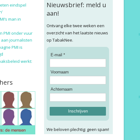
Nieuwsbrief: meld u
eten eindspel
n’
aan!
MI’s man in
Ontvang elke twee weken een
overzicht van het laatste nieuws
n PMI onder vuur
 aan journalisten
op TabakNee.
pagne PMI is
gd
E-mail *
baksbeleid werkt:
Voornaam
hers
Achternaam
Inschrijven
We beloven plechtig: geen spam!