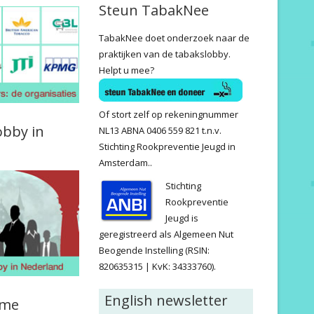
Steun TabakNee
TabakNee doet onderzoek naar de
praktijken van de tabakslobby.
Helpt u mee?
Of stort zelf op rekeningnummer
obby in
NL13 ABNA 0406 559 821 t.n.v.
Stichting Rookpreventie Jeugd in
Amsterdam..
Stichting
Rookpreventie
Jeugd is
geregistreerd als Algemeen Nut
Beogende Instelling (RSIN:
820635315 | KvK: 34333760).
English newsletter
ame