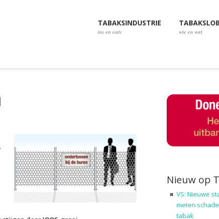
TABAKSINDUSTRIE
TABAKSLO
ins en outs
wie en wat
d
r
Nieuw op 
VS: Nieuwe st
meten schadel
tabak