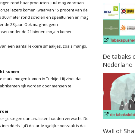
ingen rond haar producten. Juul mag voortaan
 jonge lezers komen (waarvan 15 procent van de
op 300 meter rond scholen en speeltuinen en mag
er de 28 jaar. Ook mag het geen
nsen onder de 21 binnen mogen komen.
van een aantal lekkere smaakjes, zoals mango,
De tabaksl
Nederland
arkt komen
e markt mogen komen in Turkije. Hij vindt dat
fabrikanten rijk worden door mensen te
roei
meer gestegen dan analisten hadden verwacht. De
inmiddels 1,43 dollar. Mogelijke oorzaak is dat
Wall of Sh