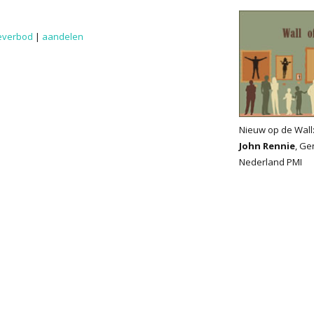
everbod
|
aandelen
Nieuw op de Wall
John Rennie
, Ge
Nederland PMI