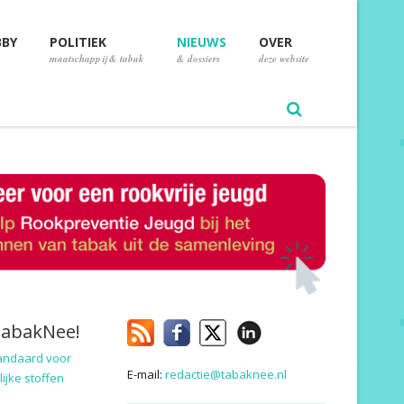
BBY
POLITIEK
NIEUWS
OVER
maatschappij & tabak
& dossiers
deze website
TabakNee!
andaard voor
E-mail:
redactie@tabaknee.nl
ijke stoffen