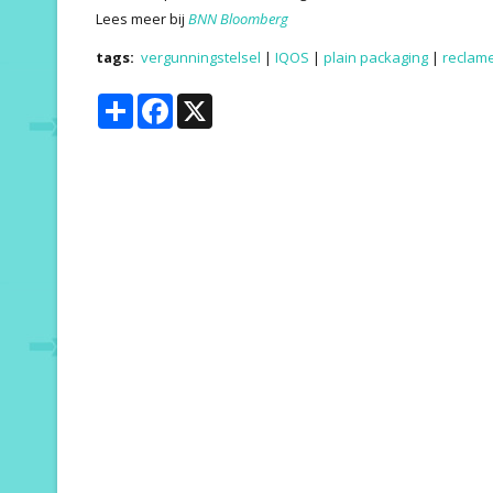
Lees meer bij
BNN Bloomberg
tags:
vergunningstelsel
|
IQOS
|
plain packaging
|
reclam
Share
Facebook
X