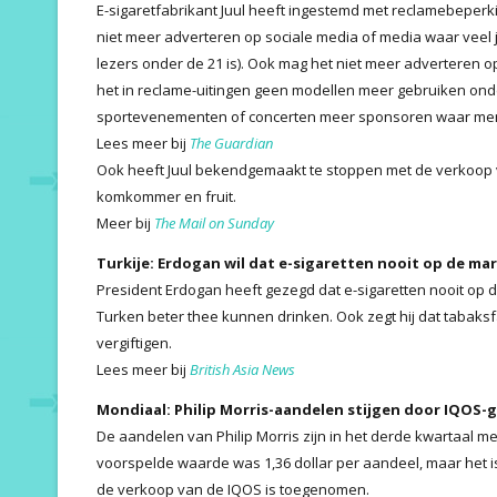
E-sigaretfabrikant Juul heeft ingestemd met reclamebeperk
niet meer adverteren op sociale media of media waar veel
lezers onder de 21 is). Ook mag het niet meer adverteren 
het in reclame-uitingen geen modellen meer gebruiken ond
sportevenementen of concerten meer sponsoren waar me
Lees meer bij
The Guardian
Ook heeft Juul bekendgemaakt te stoppen met de verkoop 
komkommer en fruit.
Meer bij
The Mail on Sunday
Turkije: Erdogan wil dat e-sigaretten nooit op de m
President Erdogan heeft gezegd dat e-sigaretten nooit op d
Turken beter thee kunnen drinken. Ook zegt hij dat tabaks
vergiftigen.
Lees meer bij
British Asia News
Mondiaal: Philip Morris-aandelen stijgen door IQOS-g
De aandelen van Philip Morris zijn in het derde kwartaal 
voorspelde waarde was 1,36 dollar per aandeel, maar het is 
de verkoop van de IQOS is toegenomen.