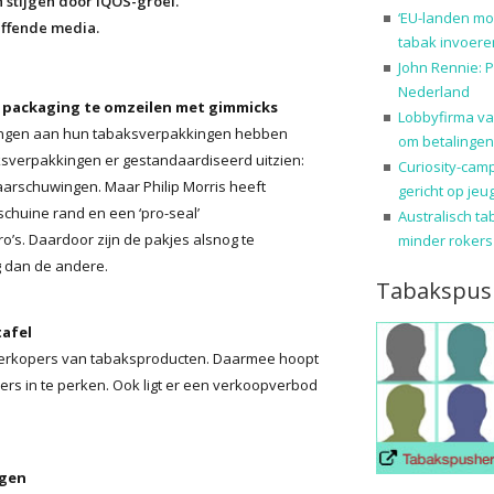
 stijgen door IQOS-groei.
‘EU-landen mo
effende media.
tabak invoere
John Rennie: P
Nederland
 packaging te omzeilen met gimmicks
Lobbyfirma va
singen aan hun tabaksverpakkingen hebben
om betalingen
sverpakkingen er gestandaardiseerd uitzien:
Curiosity-cam
arschuwingen. Maar Philip Morris heeft
gericht op jeu
schuine rand en een ‘pro-seal’
Australisch ta
’s. Daardoor zijn de pakjes alsnog te
minder rokers
g dan de andere.
Tabakspus
tafel
 verkopers van tabaksproducten. Daarmee hoopt
rs in te perken. Ook ligt er een verkoopverbod
ngen