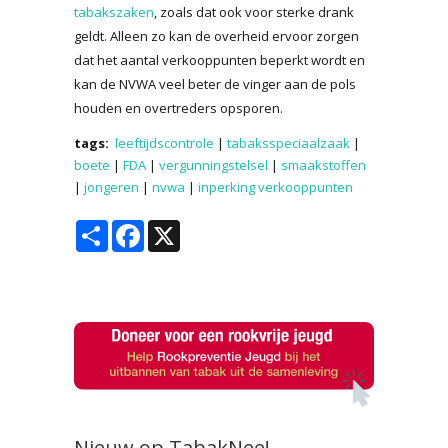
tabakszaken
, zoals dat ook voor sterke drank
geldt. Alleen zo kan de overheid ervoor zorgen
dat het aantal verkooppunten beperkt wordt en
kan de NVWA veel beter de vinger aan de pols
houden en overtreders opsporen.
tags:
leeftijdscontrole
|
tabaksspeciaalzaak
|
boete
|
FDA
|
vergunningstelsel
|
smaakstoffen
|
jongeren
|
nvwa
|
inperking verkooppunten
Share
Facebook
X
Nieuw op TabakNee!