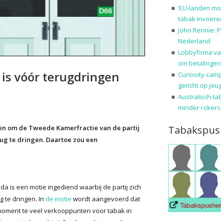
‘EU-landen mo
tabak invoere
John Rennie: P
Nederland
Lobbyfirma va
om betalingen
 is vóór terugdringen
Curiosity-cam
gericht op jeu
Australisch ta
minder rokers
Tabakspus
en om de Tweede Kamerfractie van de partij
ug te dringen. Daartoe zou een
a is een motie ingediend waarbij de partij zich
 te dringen. In
de motie
wordt aangevoerd dat
 moment te veel verkooppunten voor tabak in