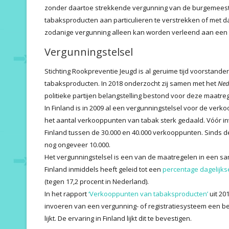
zonder daartoe strekkende vergunning van de burgemeeste
tabaksproducten aan particulieren te verstrekken of met 
zodanige vergunning alleen kan worden verleend aan een 
Vergunningstelsel
Stichting Rookpreventie Jeugd is al geruime tijd voorstand
tabaksproducten. In 2018 onderzocht zij samen met het
Ned
politieke partijen belangstelling bestond voor deze maatre
In Finland is in 2009 al een vergunningstelsel voor de verk
het aantal verkooppunten van tabak sterk gedaald. Vóór in
Finland tussen de 30.000 en 40.000 verkooppunten. Sinds de
nog ongeveer 10.000.
Het vergunningstelsel is een van de maatregelen in een 
Finland inmiddels heeft geleid tot een
percentage dagelijks
(tegen 17,2 procent in Nederland).
In het rapport
‘Verkooppunten van tabaksproducten’
uit 20
invoeren van een vergunning- of registratiesysteem een be
lijkt. De ervaring in Finland lijkt dit te bevestigen.