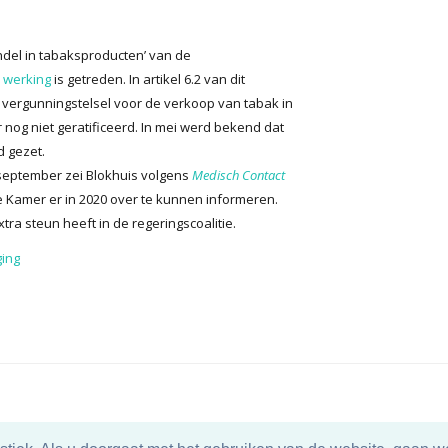
andel in tabaksproducten’ van de
in werking
is getreden. In artikel 6.2 van dit
n vergunningstelsel voor de verkoop van tabak in
nog niet geratificeerd. In mei werd bekend dat
 gezet.
 september zei Blokhuis volgens
Medisch Contact
e Kamer er in 2020 over te kunnen informeren.
tra steun heeft in de regeringscoalitie.
ing