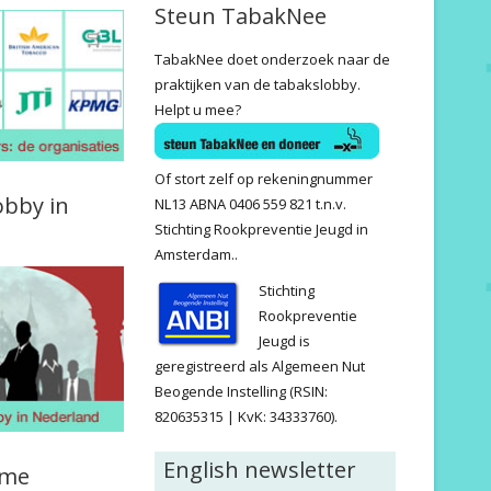
Steun TabakNee
TabakNee doet onderzoek naar de
praktijken van de tabakslobby.
Helpt u mee?
Of stort zelf op rekeningnummer
obby in
NL13 ABNA 0406 559 821 t.n.v.
Stichting Rookpreventie Jeugd in
Amsterdam..
Stichting
Rookpreventie
Jeugd is
geregistreerd als Algemeen Nut
Beogende Instelling (RSIN:
820635315 | KvK: 34333760).
English newsletter
ame