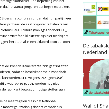
ernstig tekortschiet’. Een beperking van het
n dat het aantal jongeren dat begint met roken,
6 tijdens het congres vonden dat hun partij meer
ertens probeert de zaal nog over te halen tegen
cretaris Paul Blokhuis (Volksgezondheid, CU),
uptiemicrofoon klinkt: ‘We zijn hier niet bij het
ggen: het staat al in een akkoord. Kom op, toon
De tabaksl
Nederland
at de Tweede Kamerfractie zich gaat inzetten
inderen, zodat de beschikbaarheid van tabak
d kan worden. Er is volgens D66 “geen
level
eftijd waarop ze geacht worden nog niet
r de fabrikant bewust onnodige stoffen aan
m de maatregelen die in het Nationaal
Wall of Sh
ze maatregel “zodanig dat het verboden is