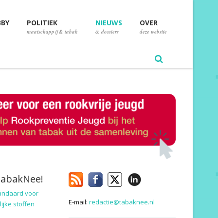
BBY
POLITIEK
NIEUWS
OVER
maatschappij & tabak
& dossiers
deze website
TabakNee!
andaard voor
E-mail:
redactie@tabaknee.nl
ijke stoffen