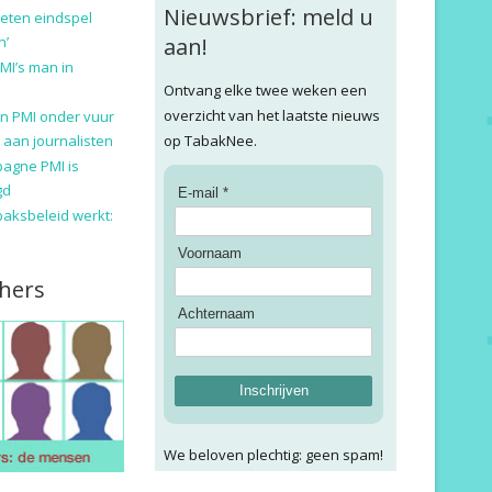
Nieuwsbrief: meld u
eten eindspel
n’
aan!
MI’s man in
Ontvang elke twee weken een
overzicht van het laatste nieuws
n PMI onder vuur
 aan journalisten
op TabakNee.
pagne PMI is
gd
E-mail *
baksbeleid werkt:
Voornaam
hers
Achternaam
Inschrijven
We beloven plechtig: geen spam!