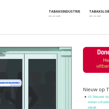
TABAKSINDUSTRIE
TABAKSLO
ins en outs
wie en wat
Nieuw op 
VS: Nieuwe st
meten schadel
tabak