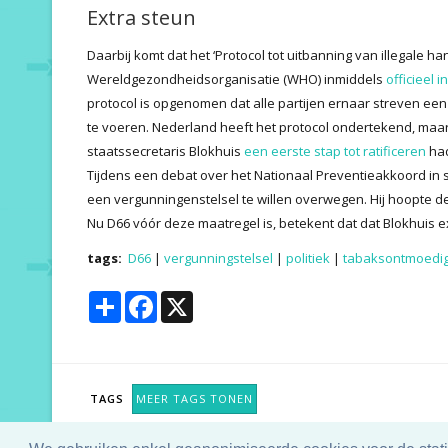
Extra steun
Daarbij komt dat het ‘Protocol tot uitbanning van illegale h
Wereldgezondheidsorganisatie (WHO) inmiddels
officieel 
protocol is opgenomen dat alle partijen ernaar streven ee
te voeren. Nederland heeft het protocol ondertekend, maar 
staatssecretaris Blokhuis
een eerste stap tot ratificeren
had
Tijdens een debat over het Nationaal Preventieakkoord in
een vergunningenstelsel te willen overwegen. Hij hoopte d
Nu D66 vóór deze maatregel is, betekent dat dat Blokhuis ex
tags:
D66
|
vergunningstelsel
|
politiek
|
tabaksontmoedig
Share
Facebook
X
TAGS
MEER TAGS TONEN