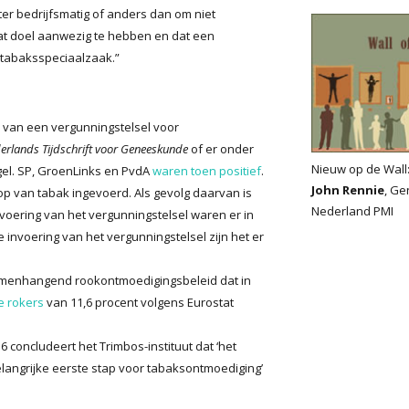
r bedrijfsmatig of anders dan om niet
dat doel aanwezig te hebben en dat een
tabaksspeciaalzaak.”
er van een vergunningstelsel voor
erlands Tijdschrift voor Geneeskunde
of er onder
Nieuw op de Wall
gel. SP, GroenLinks en PvdA
waren toen positief
.
John Rennie
, Ge
oop van tabak ingevoerd. Als gevolg daarvan is
Nederland PMI
voering van het vergunningstelsel waren er in
 invoering van het vergunningstelsel zijn het er
samenhangend rookontmoedigingsbeleid dat in
e rokers
van 11,6 procent volgens Eurostat
16 concludeert het Trimbos-instituut dat ‘het
langrijke eerste stap voor tabaksontmoediging’