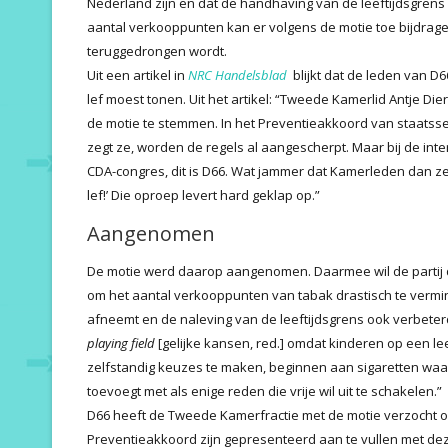
Nederland zijn en dat de handhaving van de leeftijdsgrens ‘
aantal verkooppunten kan er volgens de motie toe bijdrage
teruggedrongen wordt.
Uit een artikel in
NRC Handelsblad
blijkt dat de leden van D6
lef moest tonen. Uit het artikel: “Tweede Kamerlid Antje Di
de motie te stemmen. In het Preventieakkoord van staatsse
zegt ze, worden de regels al aangescherpt. Maar bij de interr
CDA-congres, dit is D66. Wat jammer dat Kamerleden dan ze
lef!’ Die oproep levert hard geklap op.”
Aangenomen
De motie werd daarop aangenomen. Daarmee wil de partij d
om het aantal verkooppunten van tabak drastisch te verm
afneemt en de naleving van de leeftijdsgrens ook verbeter
playing field
[gelijke kansen, red.] omdat kinderen op een le
zelfstandig keuzes te maken, beginnen aan sigaretten waa
toevoegt met als enige reden die vrije wil uit te schakelen.”
D66 heeft de Tweede Kamerfractie met de motie verzocht o
Preventieakkoord zijn gepresenteerd aan te vullen met de