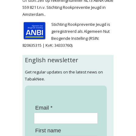
Of stort zelf op rekeningnummer NL13 ABNA 0406
559 821 t.n.v. Stichting Rookpreventie Jeugd in
Amsterdam..
Stichting Rookpreventie Jeugd is
geregistreerd als Algemeen Nut
Beogende Instelling (RSIN:
820635315 | KvK: 34333760).
English newsletter
Get regular updates on the latest news on
TabakNee.
Email *
First name