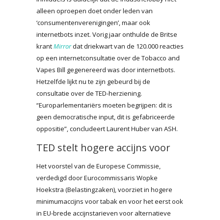
alleen oproepen doet onder leden van
‘consumentenverenigingen’, maar ook
internetbots inzet. Vorig jaar onthulde de Britse
krant
Mirror
dat driekwart van de 120.000 reacties
op een internetconsultatie over de Tobacco and
Vapes Bill gegenereerd was door internetbots.
Hetzelfde lijkt nu te zijn gebeurd bij de
consultatie over de TED-herziening.
“Europarlementariërs moeten begrijpen: dit is
geen democratische input, dit is gefabriceerde
oppositie”, concludeert Laurent Huber van ASH.
TED stelt hogere accijns voor
Het voorstel van de Europese Commissie,
verdedigd door Eurocommissaris Wopke
Hoekstra (Belastingzaken), voorziet in hogere
minimumaccijns voor tabak en voor het eerst ook
in EU-brede accijnstarieven voor alternatieve