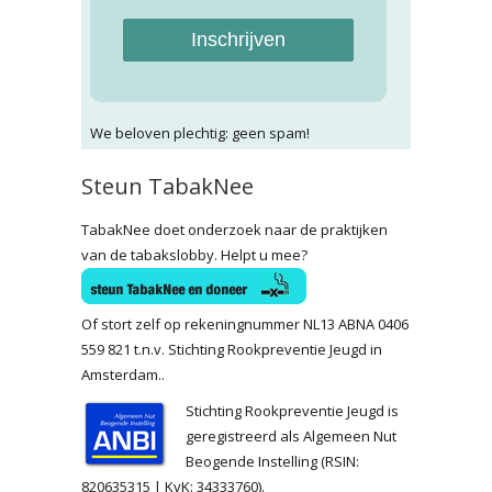
Inschrijven
We beloven plechtig: geen spam!
Steun TabakNee
TabakNee doet onderzoek naar de praktijken
van de tabakslobby. Helpt u mee?
Of stort zelf op rekeningnummer NL13 ABNA 0406
559 821 t.n.v. Stichting Rookpreventie Jeugd in
Amsterdam..
Stichting Rookpreventie Jeugd is
geregistreerd als Algemeen Nut
Beogende Instelling (RSIN:
820635315 | KvK: 34333760).