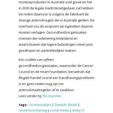
nicotineproducten in Australië snel groeit en het
in 2030 de legale markt tenietgedaan zal hebben.
De reden daarvoor is volgens de fabrikant de
strenge antirookregels die in Australië gelden. De
overheid zou de accijnzen op sigaretten daarom
moeten verlagen. Gezondheidsorganisaties
noemen die redenering misleidend en
waarschuwen dat lagere belastingen roken juist
goedkoper en aantrekkelijker maken.
Een coalitie van vijftien
gezondheidsorganisaties, waaronder de Cancer
Council en de Heart Foundation, benadrukt dat
illegale handel vooral een handhavingsprobleem
is en geen reden mag zijn om
antirookmaatregelen af te zwakken.
Lees verder bij
The Guardian
tags:
nicotinezakjes
|
Zweeds Model
|
nicotineverslaving
|
social media
|
lobby in