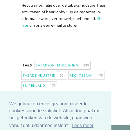
Hebt u informatie over de tabaksindustrie, haar
activiteiten of haar lobby? Tip de redactie! Uw
informatie wordt vertrouwelijk behandeld.
Klik
hier
om ons een e-mail te sturen.
TAGS
TABAKSONTMOEDIGING
249
TABAKSINDUSTRIE
504
RECHTSZAAK
178
BUITENLAND
179
INPERKING VERKOOPPUNTEN
98
We gebruiken enkel geanonimiseerde
ANTIROOKBELEID
307
ONDERZOEK
280
cookies voor de statistiek. Als u doorgaat met
MEER TAGS TONEN
het gebruiken van de website, gaan we er
vanuit dat u daarmee instemt.
Lees meer