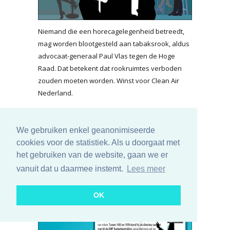
Niemand die een horecagelegenheid betreedt,
mag worden blootgesteld aan tabaksrook, aldus
advocaat-generaal Paul Vlas tegen de Hoge
Raad. Dat betekent dat rookruimtes verboden
zouden moeten worden. Winst voor Clean Air
Nederland.
lees meer...
We gebruiken enkel geanonimiseerde
KWF staat op tegen kanker,
cookies voor de statistiek. Als u doorgaat met
maar vergeet het belangrijkste:
het gebruiken van de website, gaan we er
tabakspreventie
vanuit dat u daarmee instemt.
Lees meer
vrijdag 17 mei 2019
OK