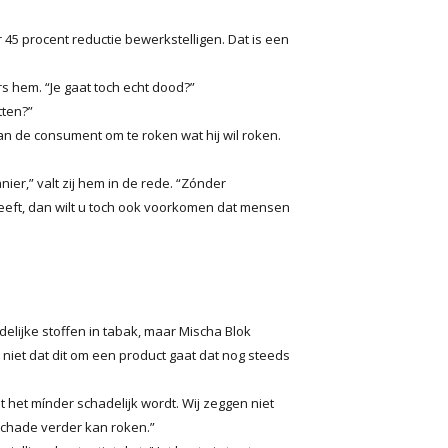
er 45 procent reductie bewerkstelligen. Dat is een
s hem. “Je gaat toch echt dood?”
tten?”
aan de consument om te roken wat hij wil roken.
er,” valt zij hem in de rede. “Zónder
 heeft, dan wilt u toch ook voorkomen dat mensen
elijke stoffen in tabak, maar Mischa Blok
iet dat dit om een product gaat dat nog steeds
t het mínder schadelijk wordt. Wij zeggen niet
schade verder kan roken.”