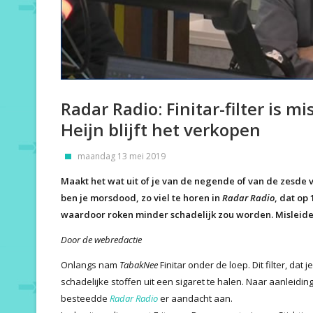
Radar Radio: Finitar-filter is m
Heijn blijft het verkopen
maandag 13 mei 2019
Maakt het wat uit of je van de negende of van de zesde
ben je morsdood, zo viel te horen in
Radar Radio
, dat op 
waardoor roken minder schadelijk zou worden. Misleide
Door de webredactie
Onlangs nam
TabakNee
Finitar onder de loep. Dit filter, dat 
schadelijke stoffen uit een sigaret te halen. Naar aanleidin
besteedde
Radar Radio
er aandacht aan.