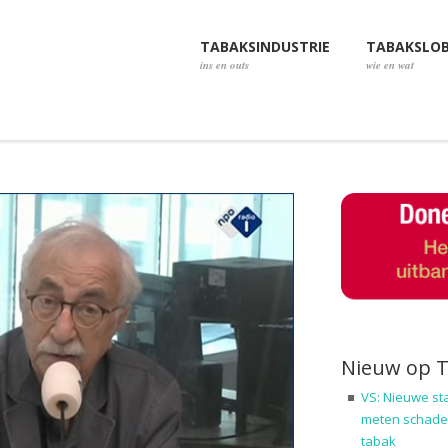
TABAKSINDUSTRIE
TABAKSLO
ins en outs
wie en wat
Nieuw op 
VS: Nieuwe st
meten schadel
tabak