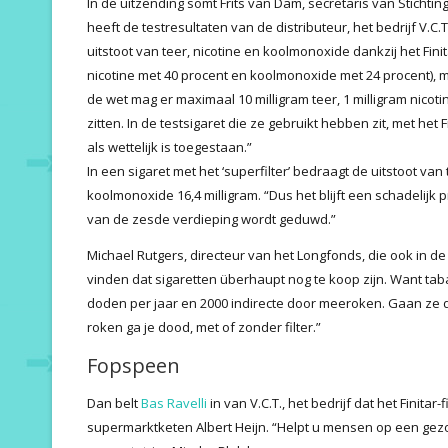
In de uitzending somt Frits van Dam, secretaris van Stichtin
heeft de testresultaten van de distributeur, het bedrijf V.
uitstoot van teer, nicotine en koolmonoxide dankzij het Finit
nicotine met 40 procent en koolmonoxide met 24 procent), m
de wet mag er maximaal 10 milligram teer, 1 milligram nicot
zitten. In de testsigaret die ze gebruikt hebben zit, met het 
als wettelijk is toegestaan.”
In een sigaret met het ‘superfilter’ bedraagt de uitstoot van 
koolmonoxide 16,4 milligram. “Dus het blijft een schadelijk 
van de zesde verdieping wordt geduwd.”
Michael Rutgers, directeur van het Longfonds, die ook in de 
vinden dat sigaretten überhaupt nog te koop zijn. Want tabak
doden per jaar en 2000 indirecte door meeroken. Gaan ze dan
roken ga je dood, met of zonder filter.”
Fopspeen
Dan belt
Bas Ravelli
in van V.C.T., het bedrijf dat het Finita
supermarktketen Albert Heijn. “Helpt u mensen op een gez