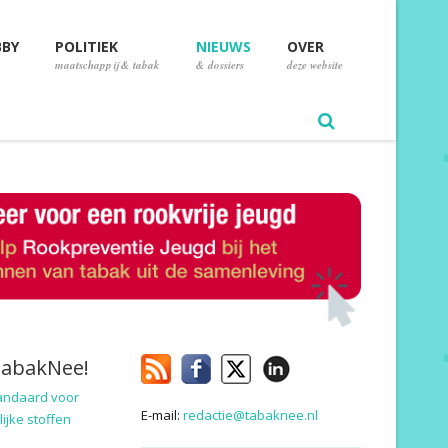
BBY
POLITIEK
NIEUWS
OVER
maatschappij & tabak
& dossiers
deze website
TabakNee!
andaard voor
E-mail:
redactie@tabaknee.nl
ijke stoffen