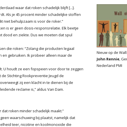
erdaad waar dat roken schadelijk blijft [...].
dt. Als je 45 procent minder schadelijke stoffen
dit niet behulpzaam is voor de roker.”
ken is er geen dosis-responsrelatie. Elk beetje
tot dood en ziekte. Dus we moeten dat spul
sen die roken: “Zolang die producten legaal
Nieuw op de Wall
n en gebruiken. Ik probeer alleen maar de
John Rennie
, Ge
Nederland PMI
idt. U houdt ze een fopspeen voor door te zeggen
t de Stichting Rookpreventie Jeugd de
erweegt zij een klacht in te dienen bij de
eidende reclame is,” aldus Van Dam.
lter dat roken minder schadelijk maakt.”
 geen waarschuwing bij plaatst, namelijk dat
lheid teer, nicotine en koolmonoxide die