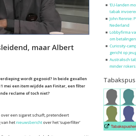
‘EU-landen mo
tabak invoere
John Rennie: P
Nederland
Lobbyfirma va
om betalingen
isleidend, maar Albert
Curiosity-cam
gericht op jeu
Australisch ta
minder rokers
Tabakspus
 verdieping wordt gegooid? In beide gevallen
11 mei een item wijdde aan Finitar, een filter
nde reclame of toch niet?
je over een sigaret schuift, pretendeert
g van het
nieuwsbericht
over het ‘superfilter’