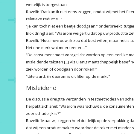
wettelijk is toegestaan.
Ravelli: “Dat kan ik niet eens zeggen, omdat wij met het filt
relatieve reductie...”
“Je kan toch niet een beetje doodgaan,” onderbreekt Rutger
Blok dringt aan: “Waarom weigert u dat op uw product te ze
Ravelli: “Nou, mevrouw, ik zou dat best willen, maar het is 
Het ene merk wat meer teer en...”
“De consument moet voorgelicht worden op een eerlijke mani
misleidende teksten [...] Als u enig maatschappelijk besef
ziek worden of doodgaan door roken?”
“Uiteraard. En daarom is dit filter op de markt.”
Misleidend
De discussie dreigt te verzanden in testmethodes van schad
herpakt zich snel: “Waarom waarschuwt u de consumenten n
zeer schadelijk is?”
Ravelli: “Maar wij zeggen heel duidelijk op de verpakking da
dat wij een product maken waardoor de roker met minder 