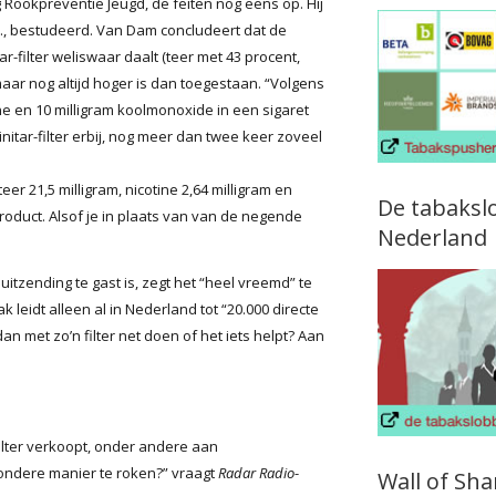
g Rookpreventie Jeugd, de feiten nog eens op. Hij
C.T., bestudeerd. Van Dam concludeert dat de
ar-filter weliswaar daalt (teer met 43 procent,
aar nog altijd hoger is dan toegestaan. “Volgens
ine en 10 milligram koolmonoxide in een sigaret
Finitar-filter erbij, nog meer dan twee keer zoveel
teer 21,5 milligram, nicotine 2,64 milligram en
De tabaksl
product. Alsof je in plaats van van de negende
Nederland
uitzending te gast is, zegt het “heel vreemd” te
 leidt alleen al in Nederland tot “20.000 directe
 met zo’n filter net doen of het iets helpt? Aan
r-filter verkoopt, onder andere aan
ondere manier te roken?” vraagt
Radar Radio
-
Wall of Sh