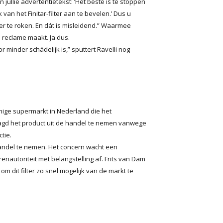
in jullie advertentietekst: ‘Het beste is te stoppen
 van het Finitar-filter aan te bevelen.’ Dus u
 te roken. En dát is misleidend.” Waarmee
e reclame maakt. Ja dus.
 minder schádelijk is,” sputtert Ravelli nog
 enige supermarkt in Nederland die het
aagd het product uit de handel te nemen vanwege
tie.
 handel te nemen. Het concern wacht een
autoriteit met belangstelling af. Frits van Dam
om dit filter zo snel mogelijk van de markt te