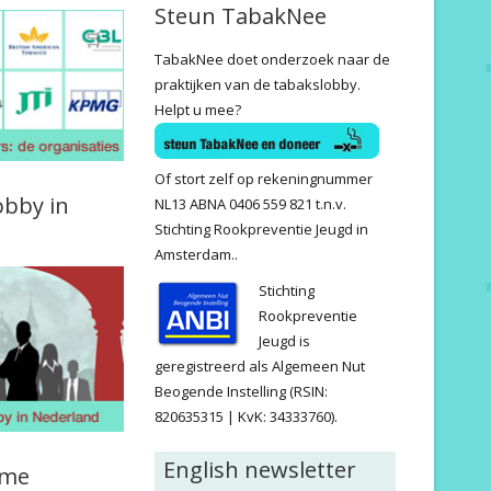
Steun TabakNee
TabakNee doet onderzoek naar de
praktijken van de tabakslobby.
Helpt u mee?
Of stort zelf op rekeningnummer
obby in
NL13 ABNA 0406 559 821 t.n.v.
Stichting Rookpreventie Jeugd in
Amsterdam..
Stichting
Rookpreventie
Jeugd is
geregistreerd als Algemeen Nut
Beogende Instelling (RSIN:
820635315 | KvK: 34333760).
English newsletter
ame