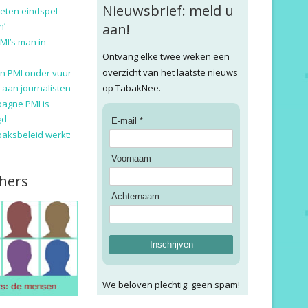
Nieuwsbrief: meld u
eten eindspel
n’
aan!
MI’s man in
Ontvang elke twee weken een
overzicht van het laatste nieuws
n PMI onder vuur
 aan journalisten
op TabakNee.
pagne PMI is
gd
E-mail *
baksbeleid werkt:
Voornaam
hers
Achternaam
Inschrijven
We beloven plechtig: geen spam!