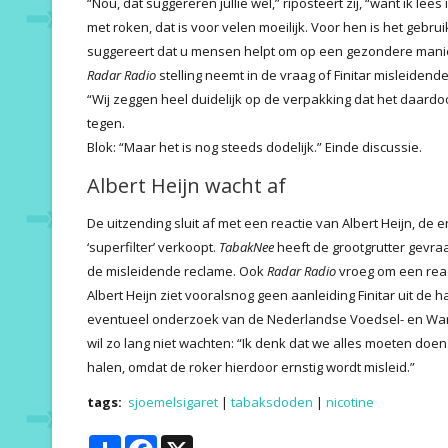
“Nou, dat suggereren jullie wel,” riposteert zij, “want ik lees 
met roken, dat is voor velen moeilijk. Voor hen is het gebruik
suggereert dat u mensen helpt om op een gezondere manier
Radar Radio
stelling neemt in de vraag of Finitar misleidend
“Wij zeggen heel duidelijk op de verpakking dat het daardoor
tegen.
Blok: “Maar het is nog steeds dodelijk.” Einde discussie.
Albert Heijn wacht af
De uitzending sluit af met een reactie van Albert Heijn, de
‘superfilter’ verkoopt.
TabakNee
heeft de grootgrutter gevr
de misleidende reclame. Ook
Radar Radio
vroeg om een reac
Albert Heijn ziet vooralsnog geen aanleiding Finitar uit de
eventueel onderzoek van de Nederlandse Voedsel- en Waren
wil zo lang niet wachten: “Ik denk dat we alles moeten doen 
halen, omdat de roker hierdoor ernstig wordt misleid.”
tags:
sjoemelsigaret
|
tabaksdoden
|
nicotine
Share
Facebook
X