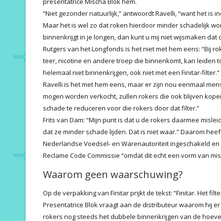
presentatrice Mischa Blok hem.
“Niet gezonder natuurlijk,” antwoordt Ravelli, “want het is ind
Maar het is wel zo dat roken hierdoor minder schadelijk wor
binnenkrijgt in je longen, dan kunt u mij niet wijsmaken dat 
Rutgers van het Longfonds is het niet met hem eens: “Bij ro
teer, nicotine en andere troep die binnenkomt, kan leiden 
helemaal niet binnenkrijgen, ook niet met een Finitar-filter.”
Ravelli is het met hem eens, maar er zijn nou eenmaal men
mogen worden verkocht, zullen rokers die ook blijven kope
schade te reduceren voor die rokers door dat filter.”
Frits van Dam: “Mijn punt is dat u de rokers daarmee misle
dat ze minder schade lijden. Dat is niet waar.” Daarom heef
Nederlandse Voedsel- en Warenautoriteit ingeschakeld en ov
Reclame Code Commissie “omdat dit echt een vorm van misl
Waarom geen waarschuwing?
Op de verpakking van Finitar prijkt de tekst: “Finitar. Het fi
Presentatrice Blok vraagt aan de distributeur waarom hij er
rokers nog steeds het dubbele binnenkrijgen van de hoevee