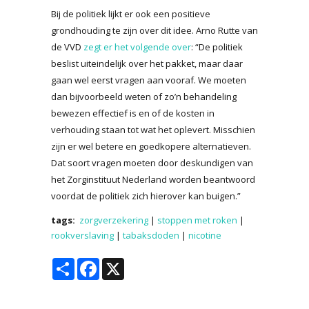
Bij de politiek lijkt er ook een positieve
grondhouding te zijn over dit idee. Arno Rutte van
de VVD
zegt er het volgende over
: “De politiek
beslist uiteindelijk over het pakket, maar daar
gaan wel eerst vragen aan vooraf. We moeten
dan bijvoorbeeld weten of zo’n behandeling
bewezen effectief is en of de kosten in
verhouding staan tot wat het oplevert. Misschien
zijn er wel betere en goedkopere alternatieven.
Dat soort vragen moeten door deskundigen van
het Zorginstituut Nederland worden beantwoord
voordat de politiek zich hierover kan buigen.”
tags:
zorgverzekering
|
stoppen met roken
|
rookverslaving
|
tabaksdoden
|
nicotine
Share
Facebook
X