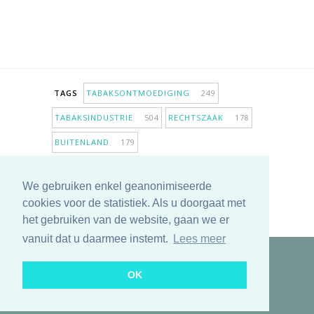
TAGS
TABAKSONTMOEDIGING
249
TABAKSINDUSTRIE
504
RECHTSZAAK
178
BUITENLAND
179
INPERKING VERKOOPPUNTEN
98
We gebruiken enkel geanonimiseerde
ANTIROOKBELEID
307
ONDERZOEK
280
cookies voor de statistiek. Als u doorgaat met
MEER TAGS TONEN
het gebruiken van de website, gaan we er
vanuit dat u daarmee instemt.
Lees meer
Copyright © 2025 TabakNee - Rookpreventie Jeugd
OK