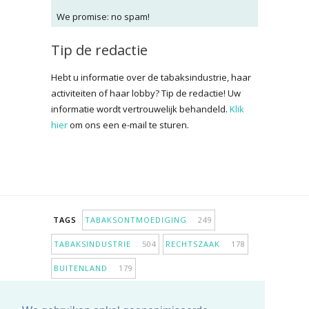
We promise: no spam!
Tip de redactie
Hebt u informatie over de tabaksindustrie, haar
activiteiten of haar lobby? Tip de redactie! Uw
informatie wordt vertrouwelijk behandeld.
Klik
hier
om ons een e-mail te sturen.
TAGS
TABAKSONTMOEDIGING
249
TABAKSINDUSTRIE
504
RECHTSZAAK
178
BUITENLAND
179
INPERKING VERKOOPPUNTEN
98