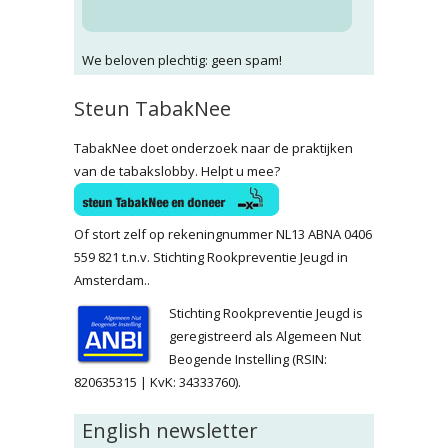
We beloven plechtig: geen spam!
Steun TabakNee
TabakNee doet onderzoek naar de praktijken
van de tabakslobby. Helpt u mee?
Of stort zelf op rekeningnummer NL13 ABNA 0406
559 821 t.n.v. Stichting Rookpreventie Jeugd in
Amsterdam..
Stichting Rookpreventie Jeugd is
geregistreerd als Algemeen Nut
Beogende Instelling (RSIN:
820635315 | KvK: 34333760).
English newsletter