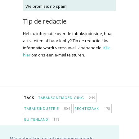
We promise: no spam!
Tip de redactie
Hebt u informatie over de tabaksindustrie, haar
activiteiten of haar lobby? Tip de redactie! Uw
informatie wordt vertrouwelijk behandeld.
Klik
hier
om ons een e-mail te sturen.
TAGS
TABAKSONTMOEDIGING
249
TABAKSINDUSTRIE
504
RECHTSZAAK
178
BUITENLAND
179
INPERKING VERKOOPPUNTEN
98
We gebruiken enkel geanonimiseerde