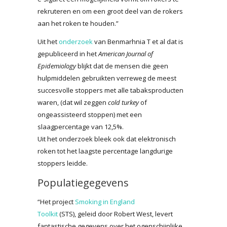
rekruteren en om een groot deel van de rokers
aan het roken te houden.”
Uit het
onderzoek
van Benmarhnia T et al dat is
gepubliceerd in het
American Journal of
E
pidemiology
blijkt dat de mensen die geen
hulpmiddelen gebruikten verreweg de meest
succesvolle stoppers met alle tabaksproducten
waren, (dat wil zeggen
cold turkey
of
ongeassisteerd stoppen) met een
slaagpercentage van 12,5%.
Uit het onderzoek bleek ook dat elektronisch
roken tot het laagste percentage langdurige
stoppers leidde.
Populatiegegevens
“Het project
Smoking in England
Toolkit
(STS), geleid door Robert West, levert
fantastische gegevens over het ogenschijnlijke