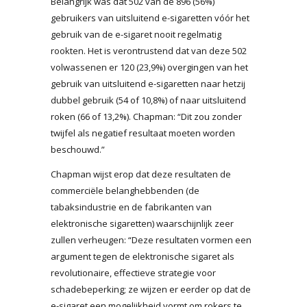
Belangrijk was dat 502 van de 896 (56%)
gebruikers van uitsluitend e-sigaretten vóór het
gebruik van de e-sigaret nooit regelmatig
rookten. Het is verontrustend dat van deze 502
volwassenen er 120 (23,9%) overgingen van het
gebruik van uitsluitend e-sigaretten naar hetzij
dubbel gebruik (54 of 10,8%) of naar uitsluitend
roken (66 of 13,2%). Chapman: “Dit zou zonder
twijfel als negatief resultaat moeten worden
beschouwd.”
Chapman wijst erop dat deze resultaten de
commerciële belanghebbenden (de
tabaksindustrie en de fabrikanten van
elektronische sigaretten) waarschijnlijk zeer
zullen verheugen: “Deze resultaten vormen een
argument tegen de elektronische sigaret als
revolutionaire, effectieve strategie voor
schadebeperking; ze wijzen er eerder op dat de
e-sigaret een mogelijkheid vormt om rokers te