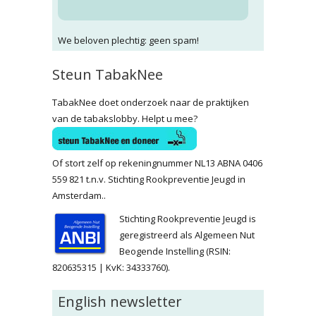
We beloven plechtig: geen spam!
Steun TabakNee
TabakNee doet onderzoek naar de praktijken
van de tabakslobby. Helpt u mee?
Of stort zelf op rekeningnummer NL13 ABNA 0406
559 821 t.n.v. Stichting Rookpreventie Jeugd in
Amsterdam..
Stichting Rookpreventie Jeugd is
geregistreerd als Algemeen Nut
Beogende Instelling (RSIN:
820635315 | KvK: 34333760).
English newsletter