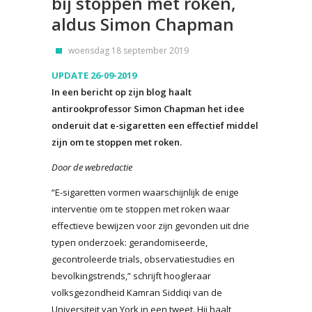
bij stoppen met roken,
aldus Simon Chapman
woensdag 18 september 2019
UPDATE 26-09-2019
In een bericht op zijn blog haalt
antirookprofessor Simon Chapman het idee
onderuit dat e-sigaretten een effectief middel
zijn om te stoppen met roken.
Door de webredactie
“E-sigaretten vormen waarschijnlijk de enige
interventie om te stoppen met roken waar
effectieve bewijzen voor zijn gevonden uit drie
typen onderzoek: gerandomiseerde,
gecontroleerde trials, observatiestudies en
bevolkingstrends,” schrijft hoogleraar
volksgezondheid Kamran Siddiqi van de
Universiteit van York in een tweet. Hij haalt