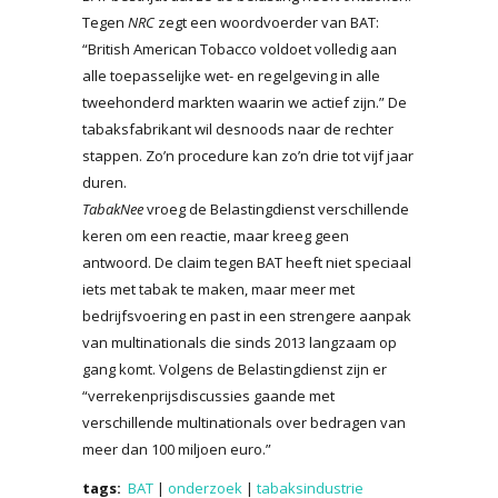
Tegen
NRC
zegt een woordvoerder van BAT:
“British American Tobacco voldoet volledig aan
alle toepasselijke wet- en regelgeving in alle
tweehonderd markten waarin we actief zijn.” De
tabaksfabrikant wil desnoods naar de rechter
stappen. Zo’n procedure kan zo’n drie tot vijf jaar
duren.
TabakNee
vroeg de Belastingdienst verschillende
keren om een reactie, maar kreeg geen
antwoord. De claim tegen BAT heeft niet speciaal
iets met tabak te maken, maar meer met
bedrijfsvoering en past in een strengere aanpak
van multinationals die sinds 2013 langzaam op
gang komt. Volgens de Belastingdienst zijn er
“verrekenprijsdiscussies gaande met
verschillende multinationals over bedragen van
meer dan 100 miljoen euro.”
tags:
BAT
|
onderzoek
|
tabaksindustrie