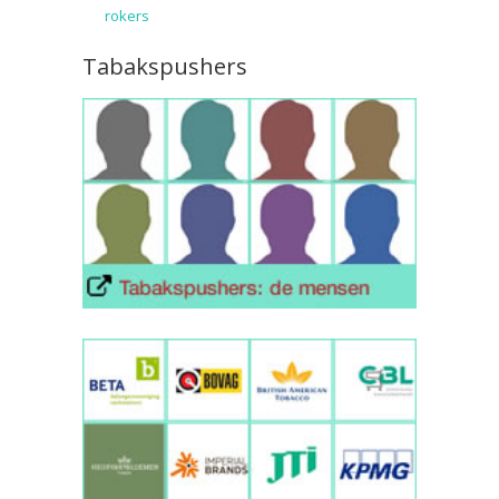
rokers
Tabakspushers