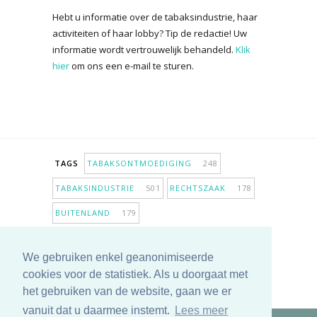
Hebt u informatie over de tabaksindustrie, haar
activiteiten of haar lobby? Tip de redactie! Uw
informatie wordt vertrouwelijk behandeld.
Klik
hier
om ons een e-mail te sturen.
TAGS
TABAKSONTMOEDIGING
248
TABAKSINDUSTRIE
501
RECHTSZAAK
178
BUITENLAND
179
INPERKING VERKOOPPUNTEN
98
We gebruiken enkel geanonimiseerde
ANTIROOKBELEID
306
ONDERZOEK
280
cookies voor de statistiek. Als u doorgaat met
MEER TAGS TONEN
het gebruiken van de website, gaan we er
vanuit dat u daarmee instemt.
Lees meer