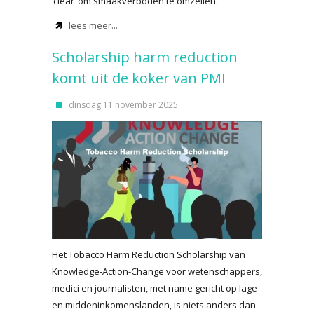
‘clear’ om smaakverboden te omzeilen.
lees meer...
Scholarship harm reduction
komt uit de koker van PMI
dinsdag 11 november 2025
Het Tobacco Harm Reduction Scholarship van
Knowledge-Action-Change voor wetenschappers,
medici en journalisten, met name gericht op lage-
en middeninkomenslanden, is niets anders dan