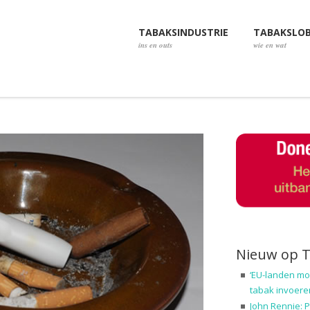
TABAKSINDUSTRIE
TABAKSLO
ins en outs
wie en wat
Nieuw op 
‘EU-landen mo
tabak invoere
John Rennie: P