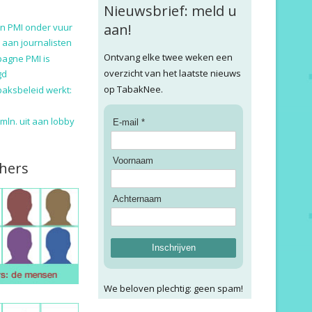
Nieuwsbrief: meld u
aan!
n PMI onder vuur
 aan journalisten
Ontvang elke twee weken een
pagne PMI is
overzicht van het laatste nieuws
gd
op TabakNee.
baksbeleid werkt:
9 mln. uit aan lobby
E-mail *
Voornaam
hers
Achternaam
Inschrijven
We beloven plechtig: geen spam!