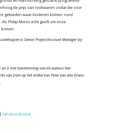
ngfonds en Hartstichting gestarte programma
erhoog de prijs van rookwaren zodat die voor
bare gebieden waar kinderen komen: rond
 Als Philip Morris echt geeft om onze
ij komen.
Lonkhuijzen is Senior Project/Account Manager bij
l
en is met toestemming van de auteurs hier
its van Dam op het artikel van Peter van den Driest.
.
|
tabaksindustrie