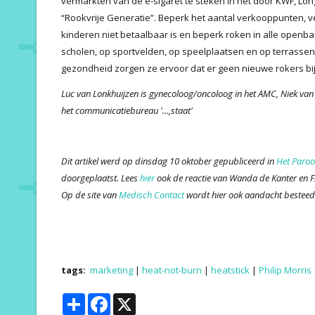
vermarkten van de e-sigaret te steken in het door KWF, Lo
“Rookvrije Generatie”. Beperk het aantal verkooppunten, v
kinderen niet betaalbaar is en beperk roken in alle open
scholen, op sportvelden, op speelplaatsen en op terrassen.
gezondheid zorgen ze ervoor dat er geen nieuwe rokers b
Luc van Lonkhuijzen is gynecoloog/oncoloog in het AMC, Niek van 
het communicatiebureau '...,staat'
Dit artikel werd op dinsdag 10 oktober gepubliceerd in
Het Paroo
doorgeplaatst. Lees
hier
ook de reactie van Wanda de Kanter en Fr
Op de site van
Medisch Contact
wordt hier ook aandacht besteed
tags:
marketing
|
heat-not-burn
|
heatstick
|
Philip Morris
Share
Facebook
X