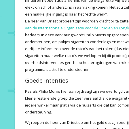
Kinderen hebben dus al kennis van de e-sigaret terwijl we 
elektronisch of anderszins in aanraking komen. Het zou zel
een makkelijke ingang is naar het “echte werk”.
De heer van Driest probeert zijn woorden kracht bij te zetten
van de Internationale Organisatie voor de Studie van Long
bedoelt). In deze verklaring wordt Philip Morris opgeroepe
ondersteunen, om pakjes sigaretten zonder logo en met 
eerlijk te informeren over de risico's van het roken (dus nie
sigaretten maar welke risico's we wel lopen bij dit product
overheidsinterventies gericht op het terugdringen van ro
programma's actief te ondersteunen.
Goede intenties
Pas als Philip Morris hier aan bijdraagt zijn we overtuigd 
kleine resterende groep die zeer verslaafd is, de e-sigaret e
iedere winkel maar gratis via de huisarts die dat kan com
ondersteuning.
Wij roepen de heer van Driest op om het geld dat zijn bedri