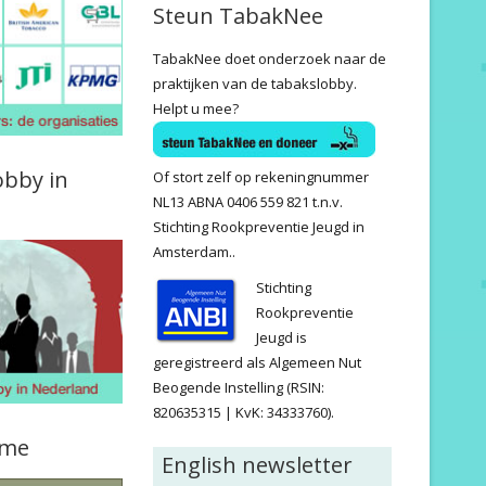
Steun TabakNee
TabakNee doet onderzoek naar de
praktijken van de tabakslobby.
Helpt u mee?
obby in
Of stort zelf op rekeningnummer
NL13 ABNA 0406 559 821 t.n.v.
Stichting Rookpreventie Jeugd in
Amsterdam..
Stichting
Rookpreventie
Jeugd is
geregistreerd als Algemeen Nut
Beogende Instelling (RSIN:
820635315 | KvK: 34333760).
ame
English newsletter