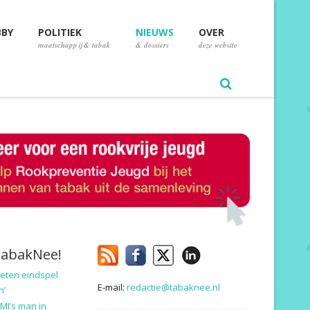
BBY
POLITIEK
NIEUWS
OVER
maatschappij & tabak
& dossiers
deze website
TabakNee!
eten eindspel
E-mail:
redactie@tabaknee.nl
n’
MI’s man in