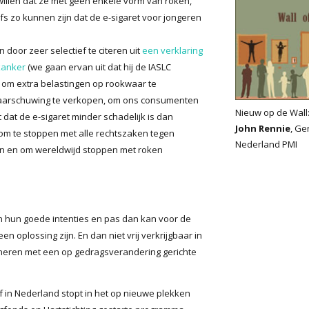
willen dat ze met geen enkele vorm van roken,
fs zo kunnen zijn dat de e-sigaret voor jongeren
 door zeer selectief te citeren uit
een verklaring
kanker
(we gaan ervan uit dat hij de IASLC
n om extra belastingen op rookwaar te
waarschuwing te verkopen, om ons consumenten
Nieuw op de Wall
t dat de e-sigaret minder schadelijk is dan
John Rennie
, Ge
), om te stoppen met alle rechtszaken tegen
Nederland PMI
ken en om wereldwijd stoppen met roken
van hun goede intenties en pas dan kan voor de
en oplossing zijn. En dan niet vrij verkrijgbaar in
bineren met een op gedragsverandering gerichte
jf in Nederland stopt in het op nieuwe plekken