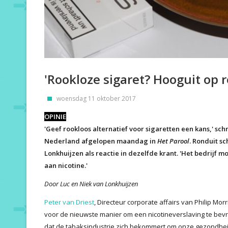
'Rookloze sigaret? Hooguit op r
woensdag 11 oktober 2017
OPINIE
'Geef rookloos alternatief voor sigaretten een kans,' sch
Nederland afgelopen maandag in
Het Parool
. Ronduit sc
Lonkhuijzen als reactie in dezelfde krant. 'Het bedrijf
aan nicotine.'
Door Luc en Niek van Lonkhuijzen
Peter van Driest
, Directeur corporate affairs van Philip Mor
voor de nieuwste manier om een nicotineverslaving te bev
dat de tabaksindustrie zich bekommert om onze gezondheid