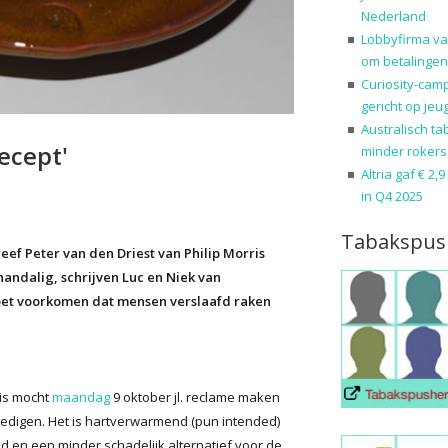
Nederland
Lobbyfirma va
om betalingen
Curiosity-cam
gericht op jeu
Australisch ta
ecept'
minder rokers
Altria gaf € 2,
in Q4 2025
Tabakspus
reef Peter van den Driest van Philip Morris
handalig, schrijven Luc en Niek van
 moet voorkomen dat mensen verslaafd raken
ris mocht
maandag
9 oktober jl. reclame maken
redigen. Het is hartverwarmend (pun intended)
 en een minder schadelijk alternatief voor de