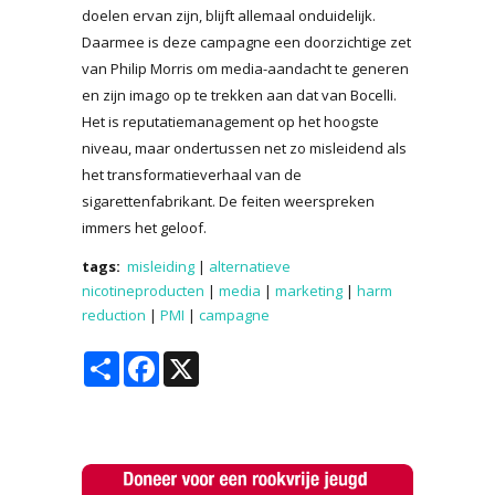
doelen ervan zijn, blijft allemaal onduidelijk.
Daarmee is deze campagne een doorzichtige zet
van Philip Morris om media-aandacht te generen
en zijn imago op te trekken aan dat van Bocelli.
Het is reputatiemanagement op het hoogste
niveau, maar ondertussen net zo misleidend als
het transformatieverhaal van de
sigarettenfabrikant. De feiten weerspreken
immers het geloof.
tags:
misleiding
|
alternatieve
nicotineproducten
|
media
|
marketing
|
harm
reduction
|
PMI
|
campagne
Share
Facebook
X