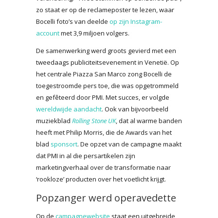
zo staat er op de reclameposter te lezen, waar
Bocelli foto’s van deelde
op zijn Instagram-
account
met 3,9 miljoen volgers.
De samenwerking werd groots gevierd met een
tweedaags publiciteitsevenement in Venetië. Op
het centrale Piazza San Marco zong Bocelli de
toegestroomde pers toe, die was opgetrommeld
en gefêteerd door PMI. Met succes, er volgde
wereldwijde aandacht
. Ook van bijvoorbeeld
muziekblad
Rolling Stone UK
, dat al warme banden
heeft met Philip Morris, die de Awards van het
blad
sponsort
. De opzet van de campagne maakt
dat PMI in al die persartikelen zijn
marketingverhaal over de transformatie naar
‘rookloze’ producten over het voetlicht krijgt.
Popzanger werd operavedette
Op de
campagnewebsite
staat een uitgebreide