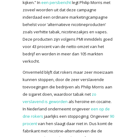
kijken.” In
een persbericht
legt Philip Morris met
zoveel woorden uit dat deze campagne
inderdaad een ordinaire marketingcampagne
behelst voor ‘alternatieve nicotineproducten’
zoals verhitte tabak, nicotinezakjes en vapes.
Deze producten zijn volgens PMI inmiddels goed
voor 43 procent van de netto-omzet van het
bedrijf en worden in meer dan 105 markten
verkocht.
Onvermeld blijft dat rokers maar zeer moeizaam
kunnen stoppen, door de zeer verslavende
toevoegingen die bedrijven als Philip Morris aan
de sigaret doen, waardoor tabak net
zo
verslavend is geworden
als heroïne en cocaïne.
In Nederland onderneemt ongeveer
een op de
drie rokers
jaarlijks een stoppoging. Ongeveer
90
procent
van hen slaagt daar niet in. Dus komt de
fabrikant met nicotine-alternatieven die de