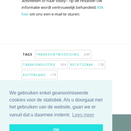
activiteiten of haar lobby? Tip de redactie! Uw
informatie wordt vertrouwelijk behandeld.
Klik
hier
om ons een e-mail te sturen.
TAGS
TABAKSONTMOEDIGING
249
TABAKSINDUSTRIE
504
RECHTSZAAK
178
BUITENLAND
179
INPERKING VERKOOPPUNTEN
98
We gebruiken enkel geanonimiseerde
ANTIROOKBELEID
307
ONDERZOEK
280
cookies voor de statistiek. Als u doorgaat met
MEER TAGS TONEN
het gebruiken van de website, gaan we er
vanuit dat u daarmee instemt.
Lees meer
Copyright © 2025 TabakNee - Rookpreventie Jeugd
OK