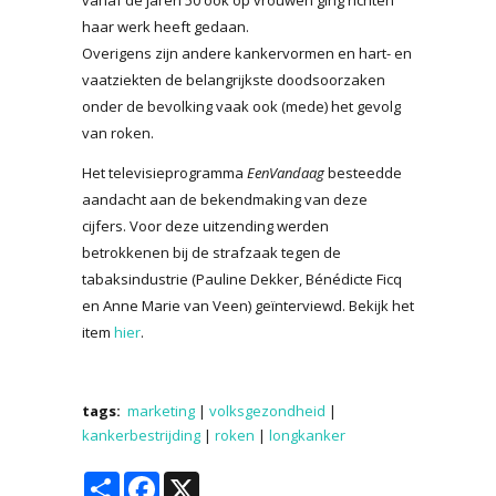
vanaf de jaren 50 ook op vrouwen ging richten
haar werk heeft gedaan.
Overigens zijn andere kankervormen en hart- en
vaatziekten de belangrijkste doodsoorzaken
onder de bevolking vaak ook (mede) het gevolg
van roken.
Het televisieprogramma
EenVandaag
besteedde
aandacht aan de bekendmaking van deze
cijfers. Voor deze uitzending werden
betrokkenen bij de strafzaak tegen de
tabaksindustrie (Pauline Dekker, Bénédicte Ficq
en Anne Marie van Veen) geïnterviewd. Bekijk het
item
hier
.
tags:
marketing
|
volksgezondheid
|
kankerbestrijding
|
roken
|
longkanker
Share
Facebook
X