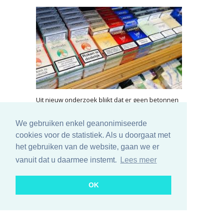
Uit nieuw onderzoek blijkt dat er geen betonnen
ondergrens aan het aantal rokers in een land zit.
Dit bewijst dat eerdere aannames over verstokte
We gebruiken enkel geanonimiseerde
rokers die de peuk nooit uit zullen drukken, niet
cookies voor de statistiek. Als u doorgaat met
kloppen. Een bewijs dat het in blijven voeren van
het gebruiken van de website, gaan we er
antirookmaatregelen zin heeft.
vanuit dat u daarmee instemt.
Lees meer
lees meer...
OK