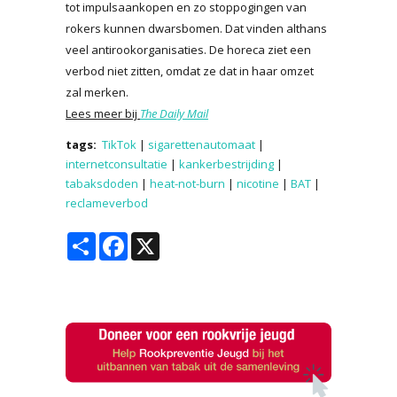
tot impulsaankopen en zo stoppogingen van
rokers kunnen dwarsbomen. Dat vinden althans
veel antirookorganisaties. De horeca ziet een
verbod niet zitten, omdat ze dat in haar omzet
zal merken.
Lees meer bij
The Daily Mail
tags:
TikTok
|
sigarettenautomaat
|
internetconsultatie
|
kankerbestrijding
|
tabaksdoden
|
heat-not-burn
|
nicotine
|
BAT
|
reclameverbod
Share
Facebook
X