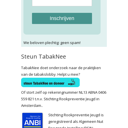
Inschrijven
We beloven plechtig: geen spam!
Steun TabakNee
TabakNee doet onderzoek naar de praktijken
van de tabakslobby. Helpt u mee?
Of stort zelf op rekeningnummer NL13 ABNA 0406
559 821 t.n.v. Stichting Rookpreventie Jeugd in
Amsterdam..
Stichting Rookpreventie Jeugd is
geregistreerd als Algemeen Nut
Beogende Instelling (RSIN: