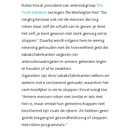
Robin Koval, president van antirookgroep
The
Truth Initiative
zei tegen
The Washington Post
: “De
neiging bestaat ook om de mensen die nog
roken daar zelf de schuld van te geven: je doet
het zelf, je bent gewoon niet sterk genoeg om te
stoppen.” Daarbij wordt volgens hem te weinig
rekening gehouden met de hoeveelheid geld die
tabaksfabrikanten uitgeven om
antirookmaatregelen in armere gebieden tegen
te houden of af te zwakken.
Sigaretten zijn door tabaksfabrikanten willens en
wetens extra verslavend gemaakt, waardoor het
veel moeilijker is om te stoppen. Koval voegt toe:
“Armere mensen roken niet omdat er iets met
hen is, maar omdat hun gemeenschappen niet
beschermd zijn zoals de rijkere. Ze hebben geen
goede toegang tot gezondheidszorg of stoppen-
met-roken-programma’s.”