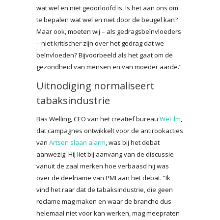
wat wel en niet geoorloofd is. Is het aan ons om
te bepalen wat wel en niet door de beugel kan?
Maar ook, moeten wij – als gedragsbeïnvloeders
– niet kritischer zijn over het gedrag dat we
beïnvloeden? Bijvoorbeeld als het gaat om de
gezondheid van mensen en van moeder aarde.”
Uitnodiging normaliseert
tabaksindustrie
Bas Welling, CEO van het creatief bureau
WeFilm
,
dat campagnes ontwikkelt voor de antirookacties
van
Artsen slaan alarm
, was bij het debat
aanwezig. Hij liet bij aanvang van de discussie
vanuit de zaal merken hoe verbaasd hij was
over de deelname van PMI aan het debat. “Ik
vind het raar dat de tabaksindustrie, die geen
reclame mag maken en waar de branche dus
helemaal niet voor kan werken, mag meepraten