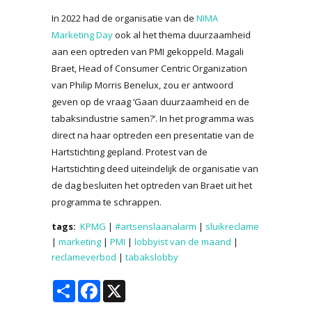
In 2022 had de organisatie van de
NIMA
Marketing Day
ook al het thema duurzaamheid
aan een optreden van PMI gekoppeld. Magali
Braet, Head of Consumer Centric Organization
van Philip Morris Benelux, zou er antwoord
geven op de vraag ‘Gaan duurzaamheid en de
tabaksindustrie samen?’. In het programma was
direct na haar optreden een presentatie van de
Hartstichting gepland. Protest van de
Hartstichting deed uiteindelijk de organisatie van
de dag besluiten het optreden van Braet uit het
programma te schrappen.
tags:
KPMG
|
#artsenslaanalarm
|
sluikreclame
|
marketing
|
PMI
|
lobbyist van de maand
|
reclameverbod
|
tabakslobby
Share
Facebook
X