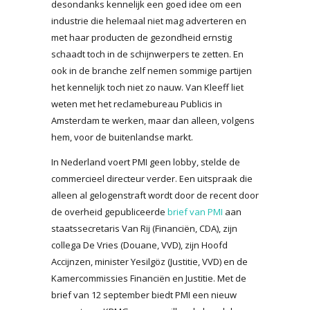
desondanks kennelijk een goed idee om een
industrie die helemaal niet mag adverteren en
met haar producten de gezondheid ernstig
schaadt toch in de schijnwerpers te zetten. En
ook in de branche zelf nemen sommige partijen
het kennelijk toch niet zo nauw. Van Kleeff liet
weten met het reclamebureau Publicis in
Amsterdam te werken, maar dan alleen, volgens
hem, voor de buitenlandse markt.
In Nederland voert PMI geen lobby, stelde de
commercieel directeur verder. Een uitspraak die
alleen al gelogenstraft wordt door de recent door
de overheid gepubliceerde
brief van PMI
aan
staatssecretaris Van Rij (Financiën, CDA), zijn
collega De Vries (Douane, VVD), zijn Hoofd
Accijnzen, minister Yesilgöz (Justitie, VVD) en de
Kamercommissies Financiën en Justitie. Met de
brief van 12 september biedt PMI een nieuw