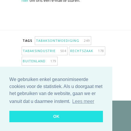
hier
om ons een e-mail te sturen.
TAGS
TABAKSONTMOEDIGING
249
TABAKSINDUSTRIE
504
RECHTSZAAK
178
BUITENLAND
179
INPERKING VERKOOPPUNTEN
98
We gebruiken enkel geanonimiseerde
ANTIROOKBELEID
307
ONDERZOEK
280
cookies voor de statistiek. Als u doorgaat met
MEER TAGS TONEN
het gebruiken van de website, gaan we er
vanuit dat u daarmee instemt.
Lees meer
Copyright © 2025 TabakNee - Rookpreventie Jeugd
OK