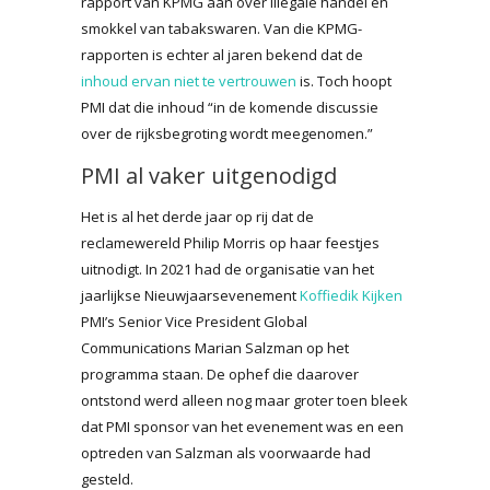
rapport van KPMG aan over illegale handel en
smokkel van tabakswaren. Van die KPMG-
rapporten is echter al jaren bekend dat de
inhoud ervan niet te vertrouwen
is. Toch hoopt
PMI dat die inhoud “in de komende discussie
over de rijksbegroting wordt meegenomen.”
PMI al vaker uitgenodigd
Het is al het derde jaar op rij dat de
reclamewereld Philip Morris op haar feestjes
uitnodigt. In 2021 had de organisatie van het
jaarlijkse Nieuwjaarsevenement
Koffiedik Kijken
PMI’s Senior Vice President Global
Communications Marian Salzman op het
programma staan. De ophef die daarover
ontstond werd alleen nog maar groter toen bleek
dat PMI sponsor van het evenement was en een
optreden van Salzman als voorwaarde had
gesteld.