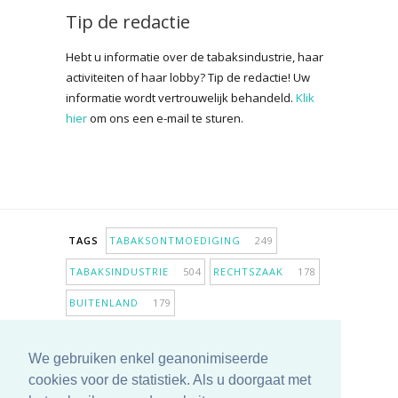
Tip de redactie
Hebt u informatie over de tabaksindustrie, haar
activiteiten of haar lobby? Tip de redactie! Uw
informatie wordt vertrouwelijk behandeld.
Klik
hier
om ons een e-mail te sturen.
TAGS
TABAKSONTMOEDIGING
249
TABAKSINDUSTRIE
504
RECHTSZAAK
178
BUITENLAND
179
INPERKING VERKOOPPUNTEN
98
We gebruiken enkel geanonimiseerde
ANTIROOKBELEID
307
ONDERZOEK
280
cookies voor de statistiek. Als u doorgaat met
MEER TAGS TONEN