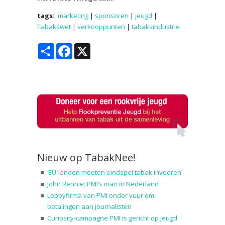
tags:
marketing
|
sponsoren
|
jeugd
|
Tabakswet
|
verkooppunten
|
tabaksindustrie
Share
Facebook
X
Nieuw op TabakNee!
‘EU-landen moeten eindspel tabak invoeren’
John Rennie: PMI’s man in Nederland
Lobbyfirma van PMI onder vuur om
betalingen aan journalisten
Curiosity-campagne PMI is gericht op jeugd