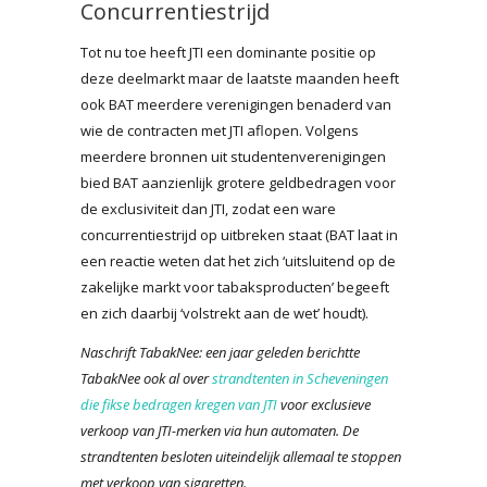
Concurrentiestrijd
Tot nu toe heeft JTI een dominante positie op
deze deelmarkt maar de laatste maanden heeft
ook BAT meerdere verenigingen benaderd van
wie de contracten met JTI aflopen. Volgens
meerdere bronnen uit studentenverenigingen
bied BAT aanzienlijk grotere geldbedragen voor
de exclusiviteit dan JTI, zodat een ware
concurrentiestrijd op uitbreken staat (BAT laat in
een reactie weten dat het zich ‘uitsluitend op de
zakelijke markt voor tabaksproducten’ begeeft
en zich daarbij ‘volstrekt aan de wet’ houdt).
Naschrift TabakNee: een jaar geleden berichtte
TabakNee ook al over
strandtenten in Scheveningen
die fikse bedragen kregen van JTI
voor exclusieve
verkoop van JTI-merken via hun automaten. De
strandtenten besloten uiteindelijk allemaal te stoppen
met verkoop van sigaretten.