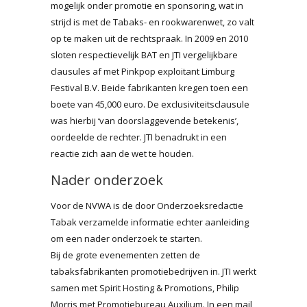
mogelijk onder promotie en sponsoring, wat in
strijd is met de Tabaks- en rookwarenwet, zo valt
op te maken uit de rechtspraak. In 2009 en 2010
sloten respectievelijk BAT en JTI vergelijkbare
clausules af met Pinkpop exploitant Limburg
Festival B.V. Beide fabrikanten kregen toen een
boete van 45,000 euro. De exclusiviteitsclausule
was hierbij ‘van doorslaggevende betekenis’,
oordeelde de rechter. JTI benadrukt in een
reactie zich aan de wet te houden.
Nader onderzoek
Voor de NVWA is de door Onderzoeksredactie
Tabak verzamelde informatie echter aanleiding
om een nader onderzoek te starten.
Bij de grote evenementen zetten de
tabaksfabrikanten promotiebedrijven in. JTI werkt
samen met Spirit Hosting & Promotions, Philip
Morris met Promotiebureau Auxilium. In een mail