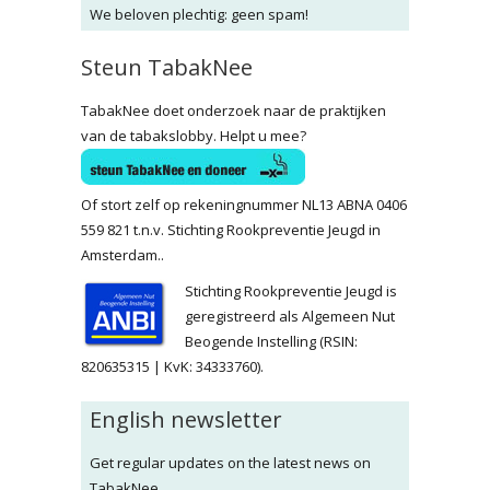
We beloven plechtig: geen spam!
Steun TabakNee
TabakNee doet onderzoek naar de praktijken
van de tabakslobby. Helpt u mee?
Of stort zelf op rekeningnummer NL13 ABNA 0406
559 821 t.n.v. Stichting Rookpreventie Jeugd in
Amsterdam..
Stichting Rookpreventie Jeugd is
geregistreerd als Algemeen Nut
Beogende Instelling (RSIN:
820635315 | KvK: 34333760).
English newsletter
Get regular updates on the latest news on
TabakNee.