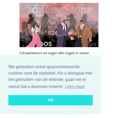
Schaamteloos en tegen alle regels in sloten
tabaksfabrikant Philip Morris en de Engelse
editie van het popcultuurtijdschrift
Rolling Stone
We gebruiken enkel geanonimiseerde
een sponsordeal rond een nieuw
cookies voor de statistiek. Als u doorgaat met
muziekevenement. PMI krijgt op deze manier zijn
het gebruiken van de website, gaan we er
merken Iqos en Zyn onder de ogen van een
vanuit dat u daarmee instemt.
Lees meer
groot en jong publiek.
lees meer...
OK
PMI wil Afrika verleiden met