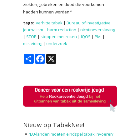
ziekten, gebreken en dood die voorkomen
hadden kunnen worden.”
tags:
verhitte tabak
|
Bureau of Investigative
Journalism
|
harm reduction
|
nicotineverslaving
|
STOP
|
stoppen met roken
|
IQOS
|
PMI
|
misleiding
|
onderzoek
Share
Facebook
X
Nieuw op TabakNee!
‘EU-landen moeten eindspel tabak invoeren’