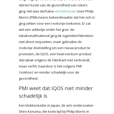
dat ten koste van de gezondheid van rokers
ging. Het was derhalve
wereldnieuws
toen Philip
Morris (PMI) ineens bekendmaakte dat het zich in
ging zetten voor een rookvrije toekomst. Er zat
wel een addertje onder het gras: de
tabaksmultinational ging de sigarettenfabrieken
niet direct stopzetten, maar gebruikte de
rookvrije doelstelling om een nieuw product te
promoten, de IQOS, een heat-not-burn-product
dat tabak volgens de fabrikant niet verbrandt,
maar verhit. Daardoor is het volgens PMI
‘rookloos’ en minder schadelijk voor de
gezondheid.
PMI weet dat IQOS niet minder
schadelijk is
Een klokkenluider in Japan, de arts-onderzoeker
Shiro Konuma, die korte tijd bij Philip Morris in