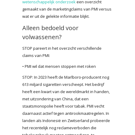
wetenschappelijk onderzoek
een overzicht
gemaakt van de marketingclaims van PMI versus
wat er uit de gelekte informatie blijkt.
Alleen bedoeld voor
volwassenen?
STOP pareert in het overzicht verschillende
claims van PMI:
• PMI wil dat mensen stoppen met roken
STOP: In 2023 heeft de Marlboro-producent nog
613 miljard sigaretten verscheept. Het bedrijf
heeft een kwart van de wereldmarkt in handen,
met uitzondering van China, dat een
staatsmonopolie heeft voor tabak. PMI vecht
daarnaast actief tegen antirookmaatregelen. In
landen als Indonesië en Zwitserland probeerde
het recentelijk nog reclameverboden die
tabaksgebruik moeten ontmoedigen, te