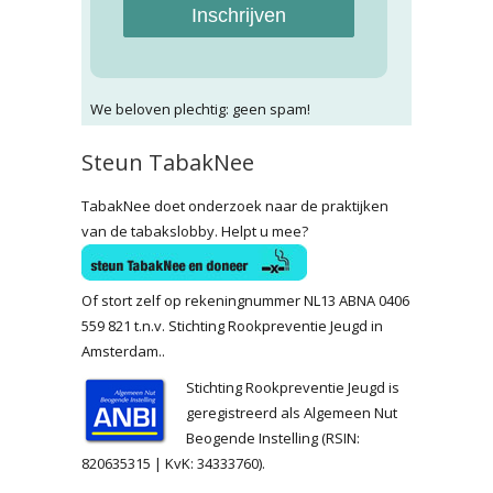
Inschrijven
We beloven plechtig: geen spam!
Steun TabakNee
TabakNee doet onderzoek naar de praktijken
van de tabakslobby. Helpt u mee?
Of stort zelf op rekeningnummer NL13 ABNA 0406
559 821 t.n.v. Stichting Rookpreventie Jeugd in
Amsterdam..
Stichting Rookpreventie Jeugd is
geregistreerd als Algemeen Nut
Beogende Instelling (RSIN:
820635315 | KvK: 34333760).