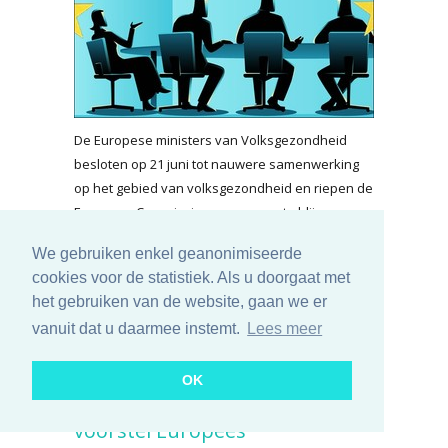
De Europese ministers van Volksgezondheid
besloten op 21 juni tot nauwere samenwerking
op het gebied van volksgezondheid en riepen de
Europese Commissie op voorrang te blijven
geven aan preventie. De ministers bespraken
We gebruiken enkel geanonimiseerde
ook een Deens voorstel om een Europees
cookies voor de statistiek. Als u doorgaat met
smaakjesverbod voor e-sigaretten in te stellen.
het gebruiken van de website, gaan we er
vanuit dat u daarmee instemt.
Lees meer
lees meer...
OK
EU-ministers bespreken Deens
voorstel Europees