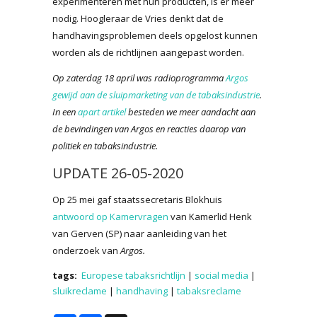
experimenteren met hun producten, is er meer
nodig. Hoogleraar de Vries denkt dat de
handhavingsproblemen deels opgelost kunnen
worden als de richtlijnen aangepast worden.
Op zaterdag 18 april was radioprogramma
Argos
gewijd aan de sluipmarketing van de tabaksindustrie
.
In een
apart artikel
besteden we meer aandacht aan
de bevindingen van Argos en reacties daarop van
politiek en tabaksindustrie.
UPDATE 26-05-2020
Op 25 mei gaf staatssecretaris Blokhuis
antwoord op Kamervragen
van Kamerlid Henk
van Gerven (SP) naar aanleiding van het
onderzoek van
Argos.
tags:
Europese tabaksrichtlijn
|
social media
|
sluikreclame
|
handhaving
|
tabaksreclame