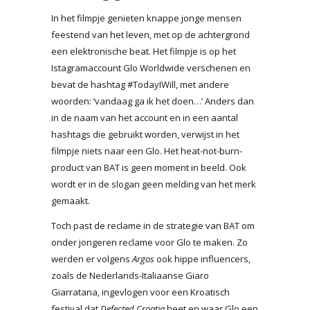
In het filmpje genieten knappe jonge mensen
feestend van het leven, met op de achtergrond
een elektronische beat. Het filmpje is op het
Istagramaccount Glo Worldwide verschenen en
bevat de hashtag #TodayIWill, met andere
woorden: ‘vandaag ga ik het doen…’ Anders dan
in de naam van het account en in een aantal
hashtags die gebruikt worden, verwijst in het
filmpje niets naar een Glo. Het heat-not-burn-
product van BAT is geen moment in beeld. Ook
wordt er in de slogan geen melding van het merk
gemaakt.
Toch past de reclame in de strategie van BAT om
onder jongeren reclame voor Glo te maken. Zo
werden er volgens
Argos
ook hippe influencers,
zoals de Nederlands-Italiaanse Giaro
Giarratana, ingevlogen voor een Kroatisch
festival dat
Defected Croatia
heet en waar Glo een