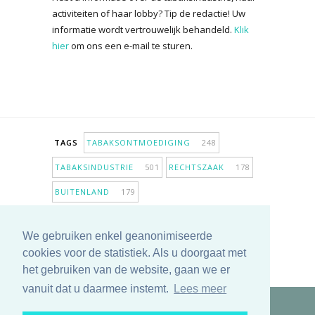
activiteiten of haar lobby? Tip de redactie! Uw
informatie wordt vertrouwelijk behandeld.
Klik
hier
om ons een e-mail te sturen.
TAGS
TABAKSONTMOEDIGING
248
TABAKSINDUSTRIE
501
RECHTSZAAK
178
BUITENLAND
179
INPERKING VERKOOPPUNTEN
98
We gebruiken enkel geanonimiseerde
ANTIROOKBELEID
306
ONDERZOEK
280
cookies voor de statistiek. Als u doorgaat met
MEER TAGS TONEN
het gebruiken van de website, gaan we er
vanuit dat u daarmee instemt.
Lees meer