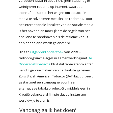
verboden. Maar in deze richtlijnen staat nog te
weinig over reclame op internet, waardoor
tabaksfabrikanten het wagen om op sociale
media te adverteren met slinkse reclames. Door
het internationale karakter van de sociale media
is het bovendien moeilijk om de regels van het
ene land te handhaven als de reclame vanuit
een ander land wordt gelanceerd.
Uit een
uitgebreid onderzoek
van VPRO-
radioprogramma
Argos
in samenwerking met
De
Onderzoeksredactie
blijkt dat tabaksfabrikanten
handig gebruikmaken van dat laatste gegeven.
Zo is British American Tobacco (BAT) bijvoorbeeld
gestart met een campagne voor haar
alternatieve tabaksproduct Glo middels een in
Kroatië gelanceerd filmpje dat op Instagram
wereldwijd te zien is.
‘Vandaag ga ik het doen’