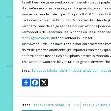
Ravelli heeft de tabaksverkoop vermoedelijk met de paplep
Nieuw-Vennep is namelijk nog een bv gevestigd waarmee 
worden verhandeld, de Impex Cruquius B.V., V.C.T. Distribut
die Honeymed Natural Products B.V. heet en die uiteindelijk in
vernoemd naar de enige aandeelhouder: Alphons Johannes Be
vermoedelijk de vader van Bas. Alphons en Bas runnen s
tabaksgroothandel
met een kantoor in Brussel.
TabakNee
stuurde Bas Ravelli een e-mail om erachter te kom
claimt de grootste onafhankelijke importeur van tabaksprod
de familieband tussen Bas en Alphons precies is, waarom V.
TZN. Maar antwoorden bleven uit. Niet geheel onverwacht: V.
tags:
Europese tabaksrichtlijn
|
tabakshandelaar
|
lobbyi
Share
Facebook
X
TAGS
TABAKSONTMOEDIGING
249
TABAKSINDUSTR