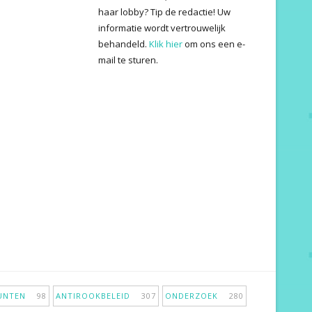
haar lobby? Tip de redactie! Uw
informatie wordt vertrouwelijk
behandeld.
Klik hier
om ons een e-
mail te sturen.
PUNTEN
98
ANTIROOKBELEID
307
ONDERZOEK
280