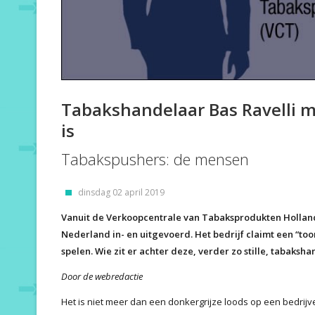
Tabakshandelaar Bas Ravelli ma
is
Tabakspushers: de mensen
dinsdag 02 april 2019
Vanuit de Verkoopcentrale van Tabaksprodukten Holland 
Nederland in- en uitgevoerd. Het bedrijf claimt een “to
spelen. Wie zit er achter deze, verder zo stille, tabaksh
Door de webredactie
Het is niet meer dan een donkergrijze loods op een bedrij