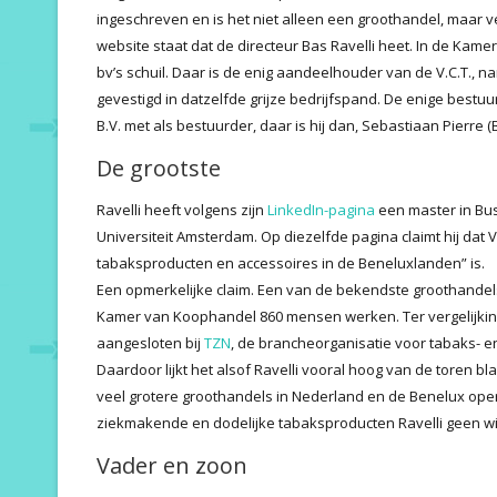
ingeschreven en is het niet alleen een groothandel, maar v
website staat dat de directeur Bas Ravelli heet. In de Kame
bv’s schuil. Daar is de enig aandeelhouder van de V.C.T., na
gevestigd in datzelfde grijze bedrijfspand. De enige bestu
B.V. met als bestuurder, daar is hij dan, Sebastiaan Pierre (B
De grootste
Ravelli heeft volgens zijn
LinkedIn-pagina
een master in Bu
Universiteit Amsterdam. Op diezelfde pagina claimt hij dat 
tabaksproducten en accessoires in de Beneluxlanden” is.
Een opmerkelijke claim. Een van de bekendste groothandels
Kamer van Koophandel 860 mensen werken. Ter vergelijking: b
aangesloten bij
TZN
, de brancheorganisatie voor tabaks- 
Daardoor lijkt het alsof Ravelli vooral hoog van de toren blaa
veel grotere groothandels in Nederland en de Benelux ope
ziekmakende en dodelijke tabaksproducten Ravelli geen w
Vader en zoon