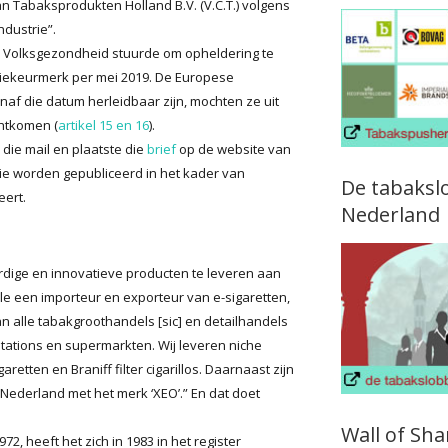
an Tabaksprodukten Holland B.V. (V.C.T.) volgens
dustrie”.
van Volksgezondheid stuurde om opheldering te
atiekeurmerk per mei 2019. De Europese
naf die datum herleidbaar zijn, mochten ze uit
chtkomen (
artikel 15 en 16
).
die mail en plaatste die
brief
op de website van
rie worden gepubliceerd in het kader van
De tabaksl
eert.
Nederland
ardige en innovatieve producten te leveren aan
e een importeur en exporteur van e-sigaretten,
 alle tabakgroothandels [sic] en detailhandels
tations en supermarkten. Wij leveren niche
retten en Braniff filter cigarillos. Daarnaast zijn
 Nederland met het merk ‘XEO’.” En dat doet
Wall of Sh
2, heeft het zich in 1983 in het register