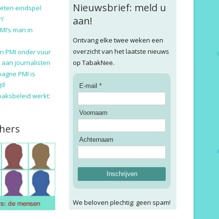
Nieuwsbrief: meld u
eten eindspel
n’
aan!
MI’s man in
Ontvang elke twee weken een
overzicht van het laatste nieuws
n PMI onder vuur
 aan journalisten
op TabakNee.
pagne PMI is
gd
E-mail *
baksbeleid werkt:
Voornaam
hers
Achternaam
Inschrijven
We beloven plechtig: geen spam!