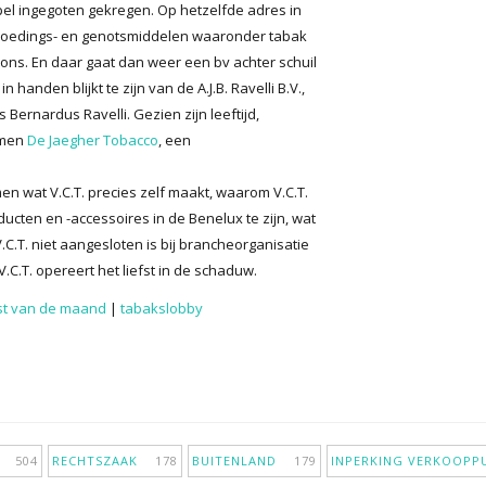
el ingegoten gekregen. Op hetzelfde adres in
voedings- en genotsmiddelen waaronder tabak
ions. En daar gaat dan weer een bv achter schuil
 handen blijkt te zijn van de A.J.B. Ravelli B.V.,
rnardus Ravelli. Gezien zijn leeftijd,
amen
De Jaegher Tobacco
, een
en wat V.C.T. precies zelf maakt, waarom V.C.T.
ucten en -accessoires in de Benelux te zijn, wat
C.T. niet aangesloten is bij brancheorganisatie
C.T. opereert het liefst in de schaduw.
st van de maand
|
tabakslobby
IE
504
RECHTSZAAK
178
BUITENLAND
179
INPERKING VERKOOP