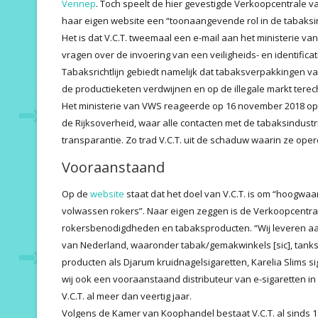
Vennep
. Toch speelt de hier gevestigde Verkoopcentrale v
haar eigen website een “toonaangevende rol in de tabaksin
Het is dat V.C.T. tweemaal een e-mail aan het ministerie 
vragen over de invoering van een veiligheids- en identific
Tabaksrichtlijn gebiedt namelijk dat tabaksverpakkingen va
de productieketen verdwijnen en op de illegale markt tere
Het ministerie van VWS reageerde op 16 november 2018 op 
de Rijksoverheid, waar alle contacten met de tabaksindust
transparantie. Zo trad V.C.T. uit de schaduw waarin ze oper
Vooraanstaand
Op de
website
staat dat het doel van V.C.T. is om “hoogwa
volwassen rokers”. Naar eigen zeggen is de Verkoopcentral
rokersbenodigdheden en tabaksproducten. “Wij leveren aan
van Nederland, waaronder tabak/gemakwinkels [sic], tanks
producten als Djarum kruidnagelsigaretten, Karelia Slims siga
wij ook een vooraanstaand distributeur van e-sigaretten in
V.C.T. al meer dan veertig jaar.
Volgens de Kamer van Koophandel bestaat V.C.T. al sinds 197