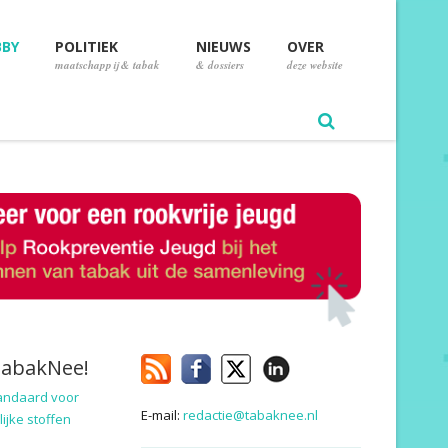
BBY
POLITIEK
NIEUWS
OVER
maatschappij & tabak
& dossiers
deze website
TabakNee!
andaard voor
E-mail:
redactie@tabaknee.nl
ijke stoffen