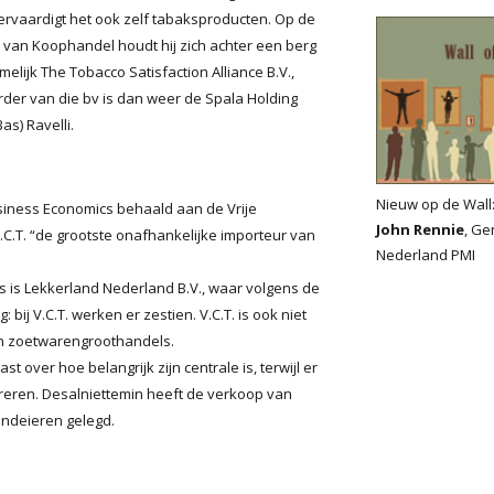
ervaardigt het ook zelf tabaksproducten. Op de
r van Koophandel houdt hij zich achter een berg
melijk The Tobacco Satisfaction Alliance B.V.,
urder van die bv is dan weer de Spala Holding
as) Ravelli.
Nieuw op de Wall
siness Economics behaald aan de Vrije
John Rennie
, Ge
V.C.T. “de grootste onafhankelijke importeur van
Nederland PMI
 is Lekkerland Nederland B.V., waar volgens de
ij V.C.T. werken er zestien. V.C.T. is ook niet
en zoetwarengroothandels.
st over hoe belangrijk zijn centrale is, terwijl er
reren. Desalniettemin heeft de verkoop van
indeieren gelegd.