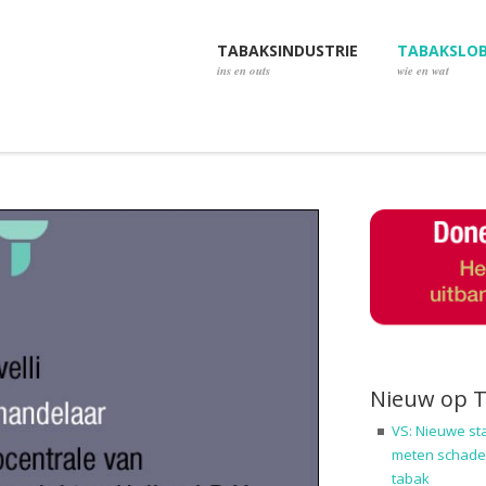
TABAKSINDUSTRIE
TABAKSLO
ins en outs
wie en wat
Nieuw op 
VS: Nieuwe st
meten schadel
tabak