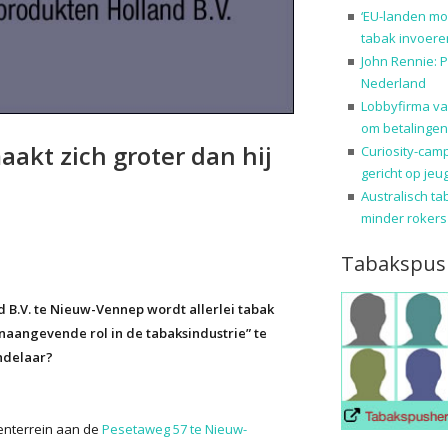
‘EU-landen mo
tabak invoere
John Rennie: P
Nederland
Lobbyfirma va
om betalingen
akt zich groter dan hij
Curiosity-cam
gericht op jeu
Australisch ta
minder rokers
Tabakspus
B.V. te Nieuw-Vennep wordt allerlei tabak
onaangevende rol in de tabaksindustrie” te
andelaar?
venterrein aan de
Pesetaweg 57 te Nieuw-