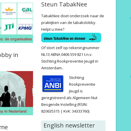
Steun TabakNee
TabakNee doet onderzoek naar de
praktijken van de tabakslobby.
Helpt u mee?
Of stort zelf op rekeningnummer
obby in
NL13 ABNA 0406 559 821 t.n.v.
Stichting Rookpreventie Jeugd in
Amsterdam..
Stichting
Rookpreventie
Jeugd is
geregistreerd als Algemeen Nut
Beogende Instelling (RSIN:
820635315 | KvK: 34333760).
English newsletter
ame