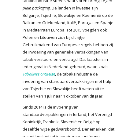
tabaksindustrie steeds naar voren brengt tegen
plain packaging
. De landen in kwestie zijn
Bulgarije, Tsjechië, Slowakije en Roemenië op de
Balkan en Griekenland, Italië, Portugal en Spanje
in Mediterraan Europa. Tot 2015 voegden ook
Polen en Litouwen zich bij dit rijtje.
Gebruikmakend van Europese regels hebben zij
de invoering van generieke verpakkingen van
tabak verstoord en vertraagd. Dat laatste is in
ieder geval in Nederland gebeurd, waar, zoals
TabakNee ontdekte
, de tabaksindustrie de
invoering van standaardverpakkingen met hulp
van Tsjechië en Slowakije heeft weten uit te
stellen van 1 juli naar 1 oktober van dit jaar.
Sinds 2014 is de invoering van
standaardverpakkingen in Ierland, het Verenigd
Koninkrijk, Frankrijk, Slovenië en België op
dezelfde wijze gedwarsboomd. Denemarken, dat
recent besloot tot invoering van uniforme