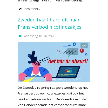
en een ‘oneigenlijke vorm van beïnvloeding’.
lees meer...
Zweden haalt hard uit naar
Frans verbod nicotinezakjes
woensdag 10 juni 2026
De Zweedse regering reageert woedend op het
Franse verbod op nicotinezakjes, dat ook het
bezit en gebruik verbiedt. De Zweedse minister
van Handel noemde het verbod ‘absurd’, maar