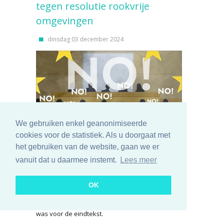
tegen resolutie rookvrije
omgevingen
dinsdag 03 december 2024
We gebruiken enkel geanonimiseerde
cookies voor de statistiek. Als u doorgaat met
UPDATE 04-12-2024
het gebruiken van de website, gaan we er
Terwijl aanvankelijk overeenstemming was in het
vanuit dat u daarmee instemt.
Lees meer
Europees Parlement over een resolutie over
rook- en aerosolvrije omgevingen, werd die met
OK
een paar amendementen vanuit de EVP zo
verwaterd dat er ten slotte geen meerderheid
was voor de eindtekst.