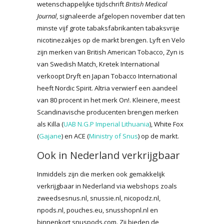
wetenschappelijke tijdschrift
British Medical
Journal
, signaleerde afgelopen november dat ten
minste vijf grote tabaksfabrikanten tabaksvrije
nicotinezakjes op de markt brengen. Lyft en Velo
zijn merken van British American Tobacco, Zyn is
van Swedish Match, Kretek International
verkoopt Dryft en Japan Tobacco International
heeft Nordic Spirit. Altria verwierf een aandeel
van 80 procent in het merk On!. Kleinere, meest
Scandinavische producenten brengen merken
als Killa (
UAB N.G.P Imperial Lithuania
), White Fox
(
Gajane
) en ACE (
Ministry of Snus
) op de markt.
Ook in Nederland verkrijgbaar
Inmiddels zijn die merken ook gemakkelijk
verkrijgbaar in Nederland via webshops zoals
zweedsesnus.nl, snussie.nl, nicopodz.nl,
npods.nl, pouches.eu, snusshopnl.nl en
binnenkort snuspods.com. Zij bieden de