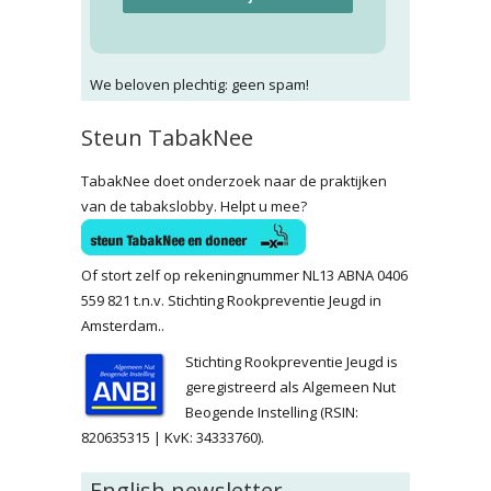
We beloven plechtig: geen spam!
Steun TabakNee
TabakNee doet onderzoek naar de praktijken
van de tabakslobby. Helpt u mee?
Of stort zelf op rekeningnummer NL13 ABNA 0406
559 821 t.n.v. Stichting Rookpreventie Jeugd in
Amsterdam..
Stichting Rookpreventie Jeugd is
geregistreerd als Algemeen Nut
Beogende Instelling (RSIN:
820635315 | KvK: 34333760).
English newsletter