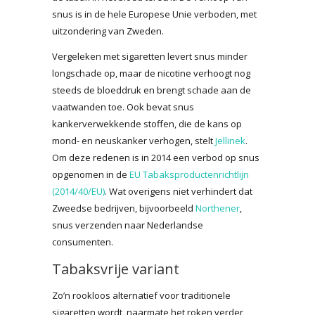
snus is in de hele Europese Unie verboden, met
uitzondering van Zweden.
Vergeleken met sigaretten levert snus minder
longschade op, maar de nicotine verhoogt nog
steeds de bloeddruk en brengt schade aan de
vaatwanden toe. Ook bevat snus
kankerverwekkende stoffen, die de kans op
mond- en neuskanker verhogen, stelt
Jellinek
.
Om deze redenen is in 2014 een verbod op snus
opgenomen in de
EU Tabaksproductenrichtlijn
(2014/40/EU)
. Wat overigens niet verhindert dat
Zweedse bedrijven, bijvoorbeeld
Northener
,
snus verzenden naar Nederlandse
consumenten.
Tabaksvrije variant
Zo’n rookloos alternatief voor traditionele
sigaretten wordt, naarmate het roken verder