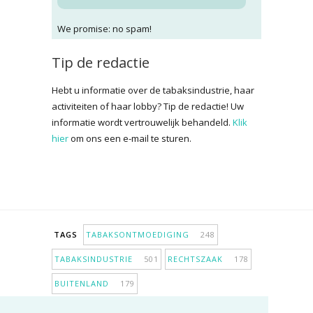
We promise: no spam!
Tip de redactie
Hebt u informatie over de tabaksindustrie, haar
activiteiten of haar lobby? Tip de redactie! Uw
informatie wordt vertrouwelijk behandeld.
Klik
hier
om ons een e-mail te sturen.
TAGS
TABAKSONTMOEDIGING
248
TABAKSINDUSTRIE
501
RECHTSZAAK
178
BUITENLAND
179
INPERKING VERKOOPPUNTEN
98