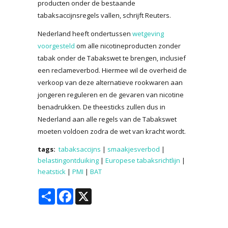
producten onder de bestaande
tabaksaccijnsregels vallen, schrijft Reuters.
Nederland heeft ondertussen
wetgeving
voorgesteld
om alle nicotineproducten zonder
tabak onder de Tabakswet te brengen, inclusief
een reclameverbod. Hiermee wil de overheid de
verkoop van deze alternatieve rookwaren aan
jongeren reguleren en de gevaren van nicotine
benadrukken. De theesticks zullen dus in
Nederland aan alle regels van de Tabakswet
moeten voldoen zodra de wet van kracht wordt.
tags:
tabaksaccijns
|
smaakjesverbod
|
belastingontduiking
|
Europese tabaksrichtlijn
|
heatstick
|
PMI
|
BAT
Share
Facebook
X