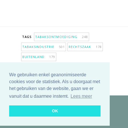
TAGS
TABAKSONTMOEDIGING
248
TABAKSINDUSTRIE
501
RECHTSZAAK
178
BUITENLAND
179
INPERKING VERKOOPPUNTEN
98
We gebruiken enkel geanonimiseerde
ANTIROOKBELEID
306
ONDERZOEK
280
cookies voor de statistiek. Als u doorgaat met
MEER TAGS TONEN
het gebruiken van de website, gaan we er
vanuit dat u daarmee instemt.
Lees meer
Copyright © 2025 TabakNee - Rookpreventie Jeugd
OK