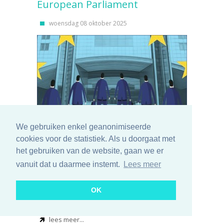
European Parliament
woensdag 08 oktober 2025
We gebruiken enkel geanonimiseerde
Since June 2024, tobacco lobbyists have already
cookies voor de statistiek. Als u doorgaat met
had 220 meetings with MEPs. In particular, the
het gebruiken van de website, gaan we er
revision of the Tobacco Excise Directive is now
vanuit dat u daarmee instemt.
Lees meer
under discussion. The lobby is trying to get
exceptions to the regulations for alternative
nicotine products. Health organizations do little in
OK
return.
lees meer...