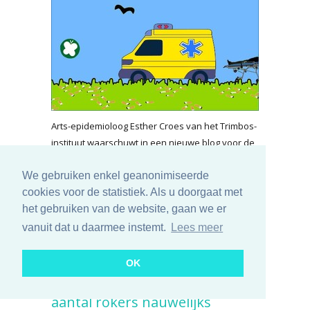
Arts-epidemioloog Esther Croes van het Trimbos-
instituut waarschuwt in een nieuwe blog voor de
schijnveiligheid van sigarettenfilters, die ooit als
een ‘gezonder’ alternatief werden
We gebruiken enkel geanonimiseerde
gepresenteerd. Sinds de introductie van dit filter
cookies voor de statistiek. Als u doorgaat met
is er zelfs een toename van bepaalde
het gebruiken van de website, gaan we er
longkankers, schrijft ze.
vanuit dat u daarmee instemt.
Lees meer
lees meer...
OK
Sinds Preventieakkoord is
aantal rokers nauwelijks