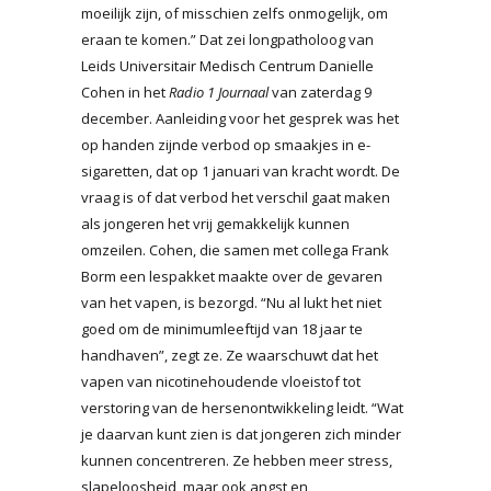
moeilijk zijn, of misschien zelfs onmogelijk, om
eraan te komen.” Dat zei longpatholoog van
Leids Universitair Medisch Centrum Danielle
Cohen in het
Radio 1 Journaal
van zaterdag 9
december. Aanleiding voor het gesprek was het
op handen zijnde verbod op smaakjes in e-
sigaretten, dat op 1 januari van kracht wordt. De
vraag is of dat verbod het verschil gaat maken
als jongeren het vrij gemakkelijk kunnen
omzeilen. Cohen, die samen met collega Frank
Borm een lespakket maakte over de gevaren
van het vapen, is bezorgd. “Nu al lukt het niet
goed om de minimumleeftijd van 18 jaar te
handhaven”, zegt ze. Ze waarschuwt dat het
vapen van nicotinehoudende vloeistof tot
verstoring van de hersenontwikkeling leidt. “Wat
je daarvan kunt zien is dat jongeren zich minder
kunnen concentreren. Ze hebben meer stress,
slapeloosheid, maar ook angst en