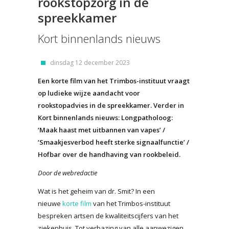
rookstopzorg in de
spreekkamer
Kort binnenlands nieuws
dinsdag 12 december 2023
Een korte film van het Trimbos-instituut vraagt
op ludieke wijze aandacht voor
rookstopadvies in de spreekkamer. Verder in
Kort binnenlands nieuws: Longpatholoog:
‘Maak haast met uitbannen van vapes’ /
‘Smaakjesverbod heeft sterke signaalfunctie’ /
Hofbar over de handhaving van rookbeleid.
Door de webredactie
Wat is het geheim van dr. Smit? In een
nieuwe
korte film
van het Trimbos-instituut
bespreken artsen de kwaliteitscijfers van het
ziekenhuis. Tot verbazing van alle aanwezigen