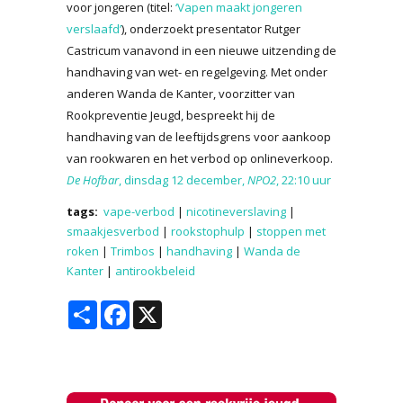
voor jongeren (titel:
‘Vapen maakt jongeren
verslaafd’
), onderzoekt presentator Rutger
Castricum vanavond in een nieuwe uitzending de
handhaving van wet- en regelgeving. Met onder
anderen Wanda de Kanter, voorzitter van
Rookpreventie Jeugd, bespreekt hij de
handhaving van de leeftijdsgrens voor aankoop
van rookwaren en het verbod op onlineverkoop.
De Hofbar
, dinsdag 12 december,
NPO2
, 22:10 uur
tags:
vape-verbod
|
nicotineverslaving
|
smaakjesverbod
|
rookstophulp
|
stoppen met
roken
|
Trimbos
|
handhaving
|
Wanda de
Kanter
|
antirookbeleid
Share
Facebook
X