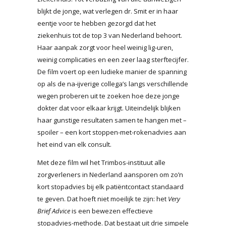
blijkt de jonge, wat verlegen dr. Smit er in haar
eentje voor te hebben gezorgd dat het
ziekenhuis tot de top 3 van Nederland behoort.
Haar aanpak zorgt voor heel weinig lig-uren,
weinig complicaties en een zeer laag sterftecijfer.
De film voert op een ludieke manier de spanning
op als de na-ijverige collega’s langs verschillende
wegen proberen uit te zoeken hoe deze jonge
dokter dat voor elkaar krijgt. Uiteindelijk blijken
haar gunstige resultaten samen te hangen met –
spoiler – een kort stoppen-met-rokenadvies aan
het eind van elk consult.
Met deze film wil het Trimbos-instituut alle
zorgverleners in Nederland aansporen om zo’n
kort stopadvies bij elk patiëntcontact standaard
te geven. Dat hoeft niet moeilijk te zijn: het
Very
Brief Advice
is een bewezen effectieve
stopadvies-methode. Dat bestaat uit drie simpele