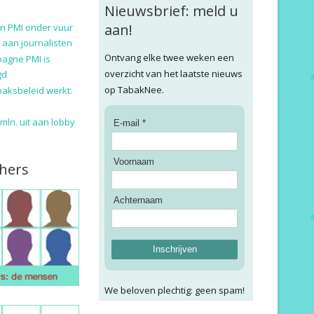
Nieuwsbrief: meld u
aan!
n PMI onder vuur
 aan journalisten
Ontvang elke twee weken een
pagne PMI is
overzicht van het laatste nieuws
gd
op TabakNee.
baksbeleid werkt:
9 mln. uit aan lobby
E-mail *
Voornaam
hers
Achternaam
Inschrijven
We beloven plechtig: geen spam!