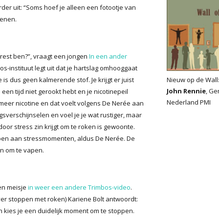
er uit: “Soms hoef je alleen een fotootje van
ienen.
trest ben?”, vraagt een jongen
In een ander
os-instituut legt uit dat je hartslag omhooggaat
s dus geen kalmerende stof. Je krijgt er juist
Nieuw op de Wall
John Rennie
, Ge
een tijd niet gerookt hebt en je nicotinepeil
Nederland PMI
m meer nicotine en dat voelt volgens De Nerée aan
gsverschijnselen en voel je je wat rustiger, maar
 door stress zin krijgt om te roken is gewoonte.
apen aan stressmomenten, aldus De Nerée. De
in om te vapen.
een meisje
in weer een andere Trimbos-video
.
ver stoppen met roken) Kariene Bolt antwoordt:
an kies je een duidelijk moment om te stoppen.