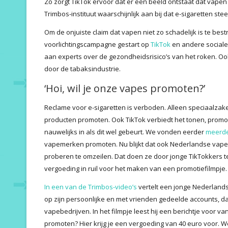
Zo zorgt TikTok ervoor dat er een beeld ontstaat dat vapen 
Trimbos-instituut waarschijnlijk aan bij dat e-sigaretten st
Om de onjuiste claim dat vapen niet zo schadelijk is te bestr
voorlichtingscampagne gestart op
TikTok
en andere sociale 
aan experts over de gezondheidsrisico’s van het roken. O
door de tabaksindustrie.
‘Hoi, wil je onze vapes promoten?’
Reclame voor e-sigaretten is verboden. Alleen speciaalzak
producten promoten. Ook TikTok verbiedt het tonen, promot
nauwelijks in als dit wel gebeurt. We vonden eerder
meerde
vapemerken promoten. Nu blijkt dat ook Nederlandse vape
proberen te omzeilen. Dat doen ze door jonge TikTokkers te
vergoeding in ruil voor het maken van een promotiefilmpje.
In een van de Trimbos-video’s
vertelt een jonge Nederlandse
op zijn persoonlijke en met vrienden gedeelde accounts, da
vapebedrijven. In het filmpje leest hij een berichtje voor va
promoten? Hier krijg je een vergoeding van 40 euro voor. W