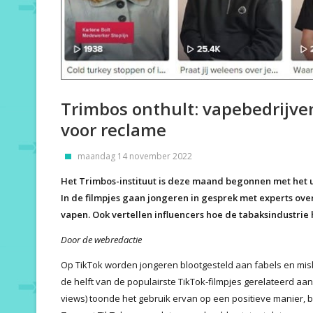
Trimbos onthult: vapebedrijve
voor reclame
maandag 14 november 2022
Het Trimbos-instituut is deze maand begonnen met het u
In de filmpjes gaan jongeren in gesprek met experts ove
vapen. Ook vertellen influencers hoe de tabaksindustri
Door de webredactie
Op TikTok worden jongeren blootgesteld aan fabels en misl
de helft van de populairste TikTok-filmpjes gerelateerd aan e
views) toonde het gebruik ervan op een positieve manier, 