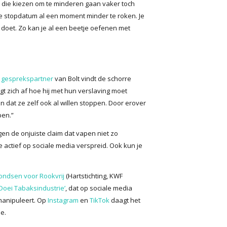
en die kiezen om te minderen gaan vaker toch
e stopdatum al een moment minder te roken. Je
l doet. Zo kan je al een beetje oefenen met
 gesprekspartner
van Bolt vindt de schorre
t zich af hoe hij met hun verslaving moet
n dat ze zelf ook al willen stoppen. Door erover
pen.”
gen de onjuiste claim dat vapen niet zo
 actief op sociale media verspreid. Ook kun je
ndsen voor Rookvrij
(Hartstichting, KWF
‘Doei Tabaksindustrie’
, dat op sociale media
 manipuleert. Op
Instagram
en
TikTok
daagt het
e.