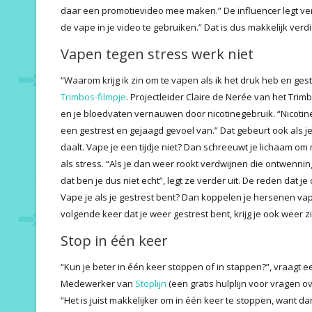
daar een promotievideo mee maken.” De influencer legt verd
de vape in je video te gebruiken.” Dat is dus makkelijk verd
Vapen tegen stress werk niet
“Waarom krijg ik zin om te vapen als ik het druk heb en ges
Trimbos-filmpje
. Projectleider Claire de Nerée van het Trimb
en je bloedvaten vernauwen door nicotinegebruik. “Nicotine i
een gestrest en gejaagd gevoel van.” Dat gebeurt ook als je 
daalt. Vape je een tijdje niet? Dan schreeuwt je lichaam o
als stress. “Als je dan weer rookt verdwijnen die ontwennin
dat ben je dus niet echt”, legt ze verder uit. De reden dat je
Vape je als je gestrest bent? Dan koppelen je hersenen v
volgende keer dat je weer gestrest bent, krijg je ook weer z
Stop in één keer
“Kun je beter in één keer stoppen of in stappen?”, vraagt 
Medewerker van
Stoplijn
(een gratis hulplijn voor vragen o
“Het is juist makkelijker om in één keer te stoppen, want d