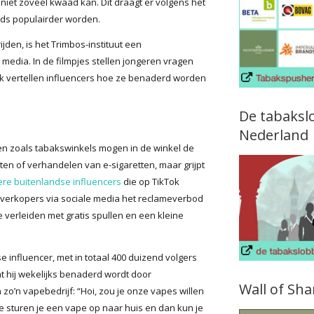
niet zoveel kwaad kan. Dit draagt er volgens het
eeds populairder worden.
ijden, is het Trimbos-instituut een
media. In de filmpjes stellen jongeren vragen
ok vertellen influencers hoe ze benaderd worden
De tabaksl
Nederland
en zoals tabakswinkels mogen in de winkel de
en of verhandelen van e-sigaretten, maar grijpt
re buitenlandse influencers
die op TikTok
verkopers via sociale media het reclameverbod
 verleiden met gratis spullen en een kleine
 influencer, met in totaal 400 duizend volgers
t hij wekelijks benaderd wordt door
Wall of Sh
n zo’n vapebedrijf: “Hoi, zou je onze vapes willen
e sturen je een vape op naar huis en dan kun je