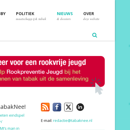
BBY
POLITIEK
NIEUWS
OVER
maatschappij & tabak
& dossiers
deze website
TabakNee!
eten eindspel
E-mail:
redactie@tabaknee.nl
n’
MI’s man in