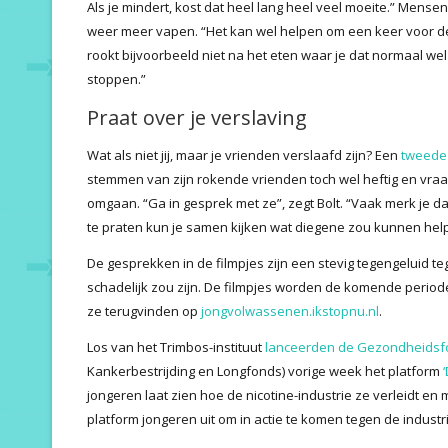
Als je mindert, kost dat heel lang heel veel moeite.” Mens
weer meer vapen. “Het kan wel helpen om een keer voor d
rookt bijvoorbeeld niet na het eten waar je dat normaal we
stoppen.”
Praat over je verslaving
Wat als niet jij, maar je vrienden verslaafd zijn? Een
tweede
stemmen van zijn rokende vrienden toch wel heftig en vraag
omgaan. “Ga in gesprek met ze”, zegt Bolt. “Vaak merk je da
te praten kun je samen kijken wat diegene zou kunnen hel
De gesprekken in de filmpjes zijn een stevig tegengeluid te
schadelijk zou zijn. De filmpjes worden de komende periode
ze terugvinden op
jongvolwassenen.ikstopnu.nl
.
Los van het Trimbos-instituut
lanceerden de Gezondheidsfo
Kankerbestrijding en Longfonds) vorige week het platform
jongeren laat zien hoe de nicotine-industrie ze verleidt en
platform jongeren uit om in actie te komen tegen de industri