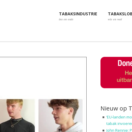
TABAKSINDUSTRIE
TABAKSLO
ins en outs
wie en wat
Nieuw op 
‘EU-landen mo
tabak invoere
John Rennie: P