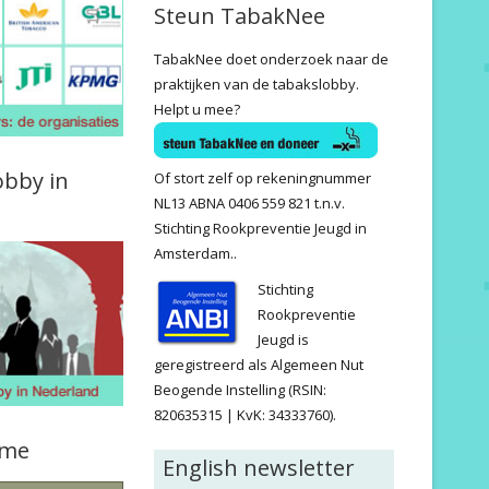
Steun TabakNee
TabakNee doet onderzoek naar de
praktijken van de tabakslobby.
Helpt u mee?
obby in
Of stort zelf op rekeningnummer
NL13 ABNA 0406 559 821 t.n.v.
Stichting Rookpreventie Jeugd in
Amsterdam..
Stichting
Rookpreventie
Jeugd is
geregistreerd als Algemeen Nut
Beogende Instelling (RSIN:
820635315 | KvK: 34333760).
ame
English newsletter