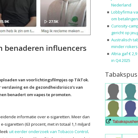
Nederland
Lobbyfirma va
om betalingen
Curiosity-cam
gericht op jeu
Australisch ta
n benaderen influencers
minder rokers
Altria gaf € 2,
in Q4 2025
Tabakspus
ploaden van voorlichtingsfilmpjes op TikTok.
r verslaving en de gezondheidsrisico’s van
e hen benadert om vapes te promoten.
eidende informatie over e-sigaretten. Meer dan
-sigaretten (63 procent, met in totaal 1,1 miljard
bleek
uit eerder onderzoek van Tobacco Control
.