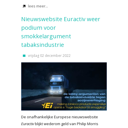
lees meer...
Nieuwswebsite Euractiv weer
podium voor
smokkelargument
tabaksindustrie
vrijdag 02 december 2022
De onafhankelijke Europese nieuwswebsite
Euractiv
blijkt wederom geld van Philip Morris