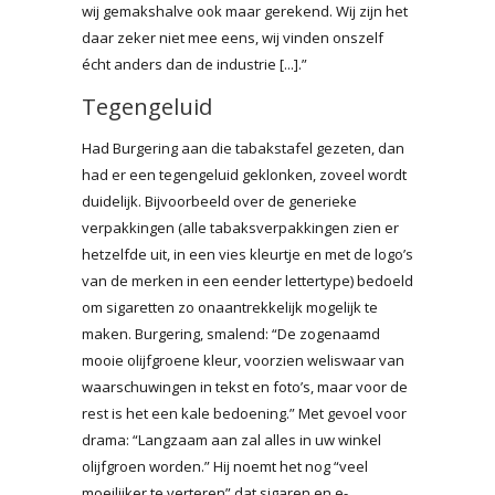
wij gemakshalve ook maar gerekend. Wij zijn het
daar zeker niet mee eens, wij vinden onszelf
écht anders dan de industrie [...].”
Tegengeluid
Had Burgering aan die tabakstafel gezeten, dan
had er een tegengeluid geklonken, zoveel wordt
duidelijk. Bijvoorbeeld over de generieke
verpakkingen (alle tabaksverpakkingen zien er
hetzelfde uit, in een vies kleurtje en met de logo’s
van de merken in een eender lettertype) bedoeld
om sigaretten zo onaantrekkelijk mogelijk te
maken. Burgering, smalend: “De zogenaamd
mooie olijfgroene kleur, voorzien weliswaar van
waarschuwingen in tekst en foto’s, maar voor de
rest is het een kale bedoening.” Met gevoel voor
drama: “Langzaam aan zal alles in uw winkel
olijfgroen worden.” Hij noemt het nog “veel
moeilijker te verteren” dat sigaren en e-