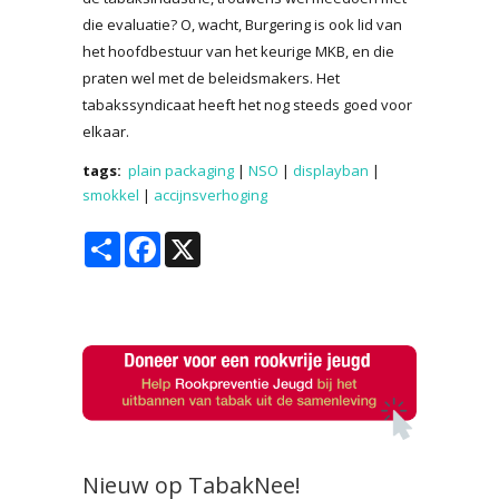
die evaluatie? O, wacht, Burgering is ook lid van
het hoofdbestuur van het keurige MKB, en die
praten wel met de beleidsmakers. Het
tabakssyndicaat heeft het nog steeds goed voor
elkaar.
tags:
plain packaging
|
NSO
|
displayban
|
smokkel
|
accijnsverhoging
Share
Facebook
X
Nieuw op TabakNee!