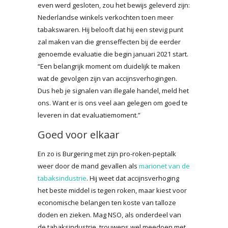
even werd gesloten, zou het bewijs geleverd zijn:
Nederlandse winkels verkochten toen meer
tabakswaren. Hij belooft dat hij een stevig punt
zal maken van die grenseffecten bij de eerder
genoemde evaluatie die begin januari 2021 start.
“Een belangrijk moment om duidelijk te maken
wat de gevolgen zijn van accijnsverhogingen.
Dus heb je signalen van illegale handel, meld het
ons. Want er is ons veel aan gelegen om goed te
leveren in dat evaluatiemoment.”
Goed voor elkaar
En zo is Burgering met zijn pro-roken-peptalk
weer door de mand gevallen als
marionet van de
tabaksindustrie
. Hij weet dat accijnsverhoging
het beste middel is tegen roken, maar kiest voor
economische belangen ten koste van talloze
doden en zieken. Mag NSO, als onderdeel van
de tabaksindustrie, trouwens wel meedoen met