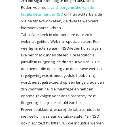
zijn om sigaretten nog te mogen uitstallen?
Reden voor de
brancheorganisatie van de
tabaksdetailhandel NSO
om hun achterban, de
‘kleine tabakswinkelier’, via diverse webinars
hierover voor te lichten.
TabakNee keek in oktober mee naar zo’n
webinar, getiteld Webinar speciaalzaken. Ruim
veertig minuten waarin NSO-leden hun vragen
live per chat kunnen stellen. Presentator is
Janwillem Burgering, de directeur van NSO. De
deelnemer die op uitleg van de nieuwe wet- en
regelgeving wacht, moet geduld hebben, hij
wordt eerst getrakteerd op één lange tirade van
zijn voorman. “Al die maatregelen hebben
enorme gevolgen voor onze branche,” zegt
Burgering, ze zijn de schuld van het
Preventieakkoord, waarbij de tabaksindustrie
niet welkom was aan de tabakstafel. “En NSO
ook niet,” zegt hij bitter. “Bij die industrie werden